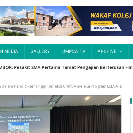
IN MEDIA
GALLERY
UMPSA TV
ARCHIVE
Hawa's academic excellence to PhD earns historic MBOR recog
alam Pendidikan Tinggi: Refleksi UMPSA melalui Program ELEVATE