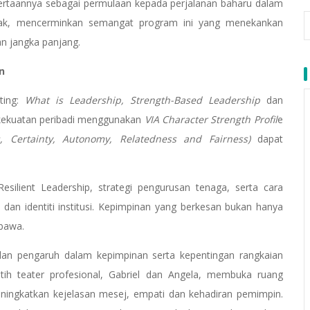
ertaannya sebagai permulaan kepada perjalanan baharu dalam
ak, mencerminkan semangat program ini yang menekankan
an jangka panjang.
n
ting:
What is Leadership, Strength-Based Leadership
dan
kekuatan peribadi menggunakan
VIA Character Strength Profil
e
s, Certainty, Autonomy, Relatedness and Fairness)
dapat
ilient Leadership, strategi pengurusan tenaga, serta cara
i dan identiti institusi. Kepimpinan yang berkesan bukan hanya
ibawa.
dan pengaruh dalam kepimpinan serta kepentingan rangkaian
latih teater profesional, Gabriel dan Angela, membuka ruang
eningkatkan kejelasan mesej, empati dan kehadiran pemimpin.