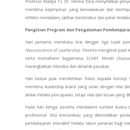
Profesor Madya Ts. Dr. Herma Dina menyifatkan peny
membina kepimpinan yang berwawasan dan berimp
refleksi mendalam, latihan berstruktur dan pelan tindak
Pengisian Program dan Pengalaman Pembelajara
Hari pertama membuka tirai dengan tiga topik pen
Neuroscience of Leadership.
Peserta mengenal pasti 
serta memahami bagaimana SCARF Model (
Statu
meningkatkan interaksi dan dinamik pasukan.
Hari kedua pula memberikan fokus kepada konsep Res
membina leadership brand yang selari dengan nilai dir
dinilai melalui pencapaian, tetapi nilai dan kesan yang d
Pada hari ketiga, peserta mendalami sumber kuasa 
profesional. Sesi komunikasi yang dikendalikan juru
pembelajaran interaktif melalui lakon peranan bagi m