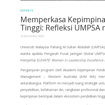
EXPERTS
Memperkasa Kepimpinan
Tinggi: Refleksi UMPSA
16 December 2025
Universiti Malaysia Pahang Al-Sultan Abdullah (UMP
wanita apabila Pengarah Pusat Jaringan Global UMPSA,
menyertai
ELEVATE: Women in Leadership Excellence P
Penganjuran program oleh Akademi Kepimpinan Pendidi
Management – Western Australia (AIM WA) mengh
antarabangsa. Platform ini menjadi ruang strategik u
penyelidikan, kefahaman diri, rangkaian profesional d
kepimpinan berimpak dalam ekosistem pendidikan tingg