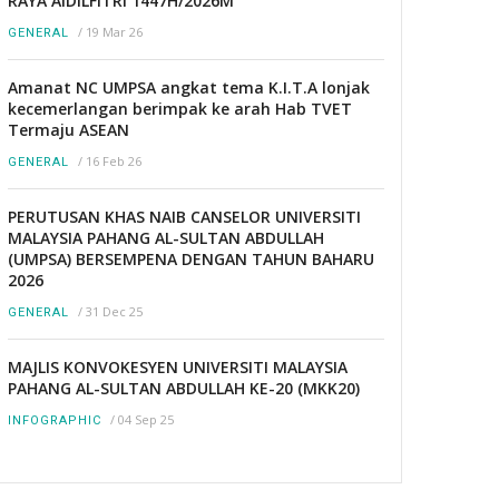
RAYA AIDILFITRI 1447H/2026M
/
19 Mar 26
GENERAL
Amanat NC UMPSA angkat tema K.I.T.A lonjak
kecemerlangan berimpak ke arah Hab TVET
Termaju ASEAN
/
16 Feb 26
GENERAL
PERUTUSAN KHAS NAIB CANSELOR UNIVERSITI
MALAYSIA PAHANG AL-SULTAN ABDULLAH
(UMPSA) BERSEMPENA DENGAN TAHUN BAHARU
2026
/
31 Dec 25
GENERAL
MAJLIS KONVOKESYEN UNIVERSITI MALAYSIA
PAHANG AL-SULTAN ABDULLAH KE-20 (MKK20)
/
04 Sep 25
INFOGRAPHIC