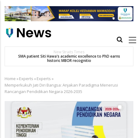
Skip
to
main
content
Main
navigation
New Straits Times
t
SMA patient Siti Hawa's academic excellence to PhD earns
historic MBOR recognitio
Home
»
Experts
»
Experts
»
Breadcrumb
Memperkukuh Jati Diri Bangsa: Anjakan Paradigma Menerusi
Rancangan Pendidikan Negara 2026-2035