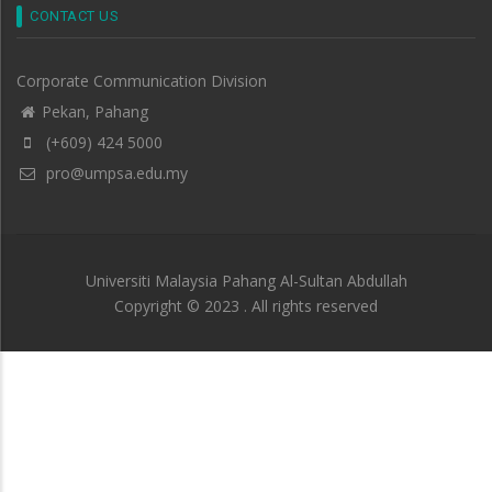
CONTACT US
Corporate Communication Division
Pekan, Pahang
(+609) 424 5000
pro@umpsa.edu.my
Universiti Malaysia Pahang Al-Sultan Abdullah
Copyright © 2023 . All rights reserved