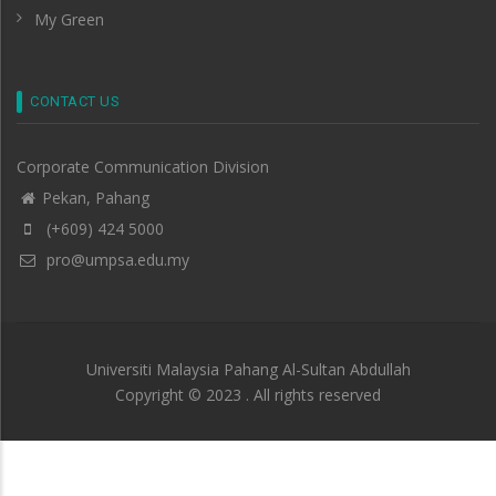
My Green
CONTACT US
Corporate Communication Division
Pekan, Pahang
(+609) 424 5000
pro@umpsa.edu.my
Universiti Malaysia Pahang Al-Sultan Abdullah
Copyright © 2023 . All rights reserved