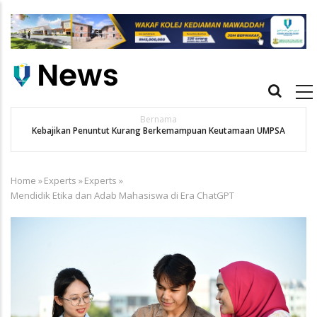
Skip
to
main
content
Main
navigation
Bernama
Kebajikan Penuntut Kurang Berkemampuan Keutamaan UMPSA
Home
»
Experts
»
Experts
»
Breadcrumb
Mendidik Etika dan Adab Mahasiswa di Era ChatGPT