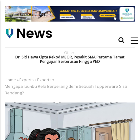
Skip
to
main
content
Main
navigation
Others
Dr. Siti Hawa Cipta Rekod MBOR, Pesakit SMA Pertama Tamat
K
Pengajian Berterusan Hingga PhD
Home
»
Experts
»
Experts
»
Breadcrumb
Mengapa Ibu-ibu Rela Berperang demi Sebuah Tupperware Sisa
Rendang?