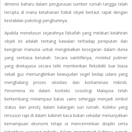
dimensi baharu dalam pengurusan sumber rumah tangga telah
tercipta di mana ketahanan fizikal objek bertaut rapat dengan
kestabilan psikologi penghuninya.
Apabila menelusuri sejarahnya falsafah yang melatari kelahiran
objek ini adalah tentang kawalan terhadap pereputan dan
keinginan manusia untuk mengekalkan kesegaran dalam dunia
yang sentiasa berubah. Secara saintifiknya, molekul polimer
yang direkayasa secara teliti memberikan fleksibiliti luar biasa
sekali gus memungkinkan kewujudan segel kedap udara yang
menghalang proses oksidasi dan kontaminasi mikrob.
Fenomena ini dalam konteks sosiologi Malaysia telah
berkembang melampaui batas sains sehingga menjadi simbol
status dan prestij dalam kalangan suri rumah. Koleksi yang
tersusun rapi di dalam kabinet kaca bukan sekadar menunjukkan
kemampuan ekonomi tetapi ia mencerminkan disiplin serta
ketertiban seorang individu dalam mengemudi bahtera rumah