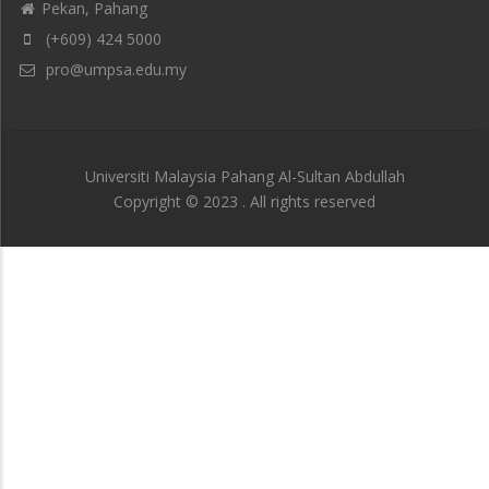
Pekan, Pahang
(+609) 424 5000
pro@umpsa.edu.my
Universiti Malaysia Pahang Al-Sultan Abdullah
Copyright © 2023 . All rights reserved