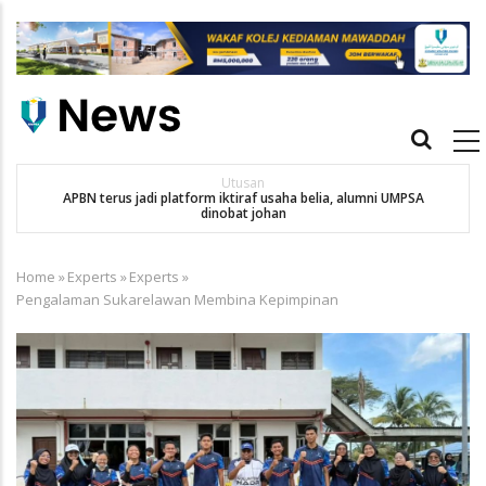
Skip
to
main
content
Main
navigation
Utusan
APBN terus jadi platform iktiraf usaha belia, alumni UMPSA
SA
dinobat johan
Home
»
Experts
»
Experts
»
Breadcrumb
Pengalaman Sukarelawan Membina Kepimpinan