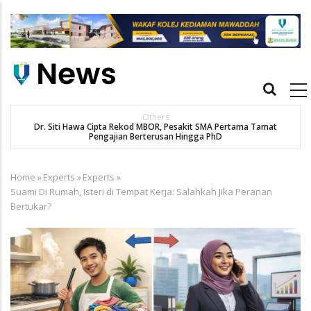
Skip
to
main
content
Main
navigation
Others
Dr. Siti Hawa Cipta Rekod MBOR, Pesakit SMA Pertama Tamat
Pengajian Berterusan Hingga PhD
Home
»
Experts
»
Experts
»
Breadcrumb
Suami Di Rumah, Isteri di Tempat Kerja: Salahkah Jika Peranan
Bertukar?