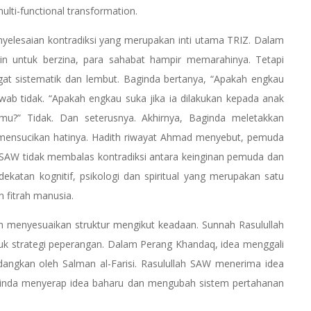
ulti-functional transformation.
yelesaian kontradiksi yang merupakan inti utama TRIZ. Dalam
zin untuk berzina, para sahabat hampir memarahinya. Tetapi
t sistematik dan lembut. Baginda bertanya, “Apakah engkau
awab tidak. “Apakah engkau suka jika ia dilakukan kepada anak
u?” Tidak. Dan seterusnya. Akhirnya, Baginda meletakkan
 mensucikan hatinya. Hadith riwayat Ahmad menyebut, pemuda
ah SAW tidak membalas kontradiksi antara keinginan pemuda dan
atan kognitif, psikologi dan spiritual yang merupakan satu
 fitrah manusia.
 menyesuaikan struktur mengikut keadaan. Sunnah Rasulullah
k strategi peperangan. Dalam Perang Khandaq, idea menggali
adangkan oleh Salman al-Farisi. Rasulullah SAW menerima idea
aginda menyerap idea baharu dan mengubah sistem pertahanan