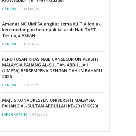
RAYA AIDILFITRI 1447H/2026M
/
19 Mar 26
GENERAL
Amanat NC UMPSA angkat tema K.I.T.A lonjak
kecemerlangan berimpak ke arah Hab TVET
Termaju ASEAN
/
16 Feb 26
GENERAL
PERUTUSAN KHAS NAIB CANSELOR UNIVERSITI
MALAYSIA PAHANG AL-SULTAN ABDULLAH
(UMPSA) BERSEMPENA DENGAN TAHUN BAHARU
2026
/
31 Dec 25
GENERAL
MAJLIS KONVOKESYEN UNIVERSITI MALAYSIA
PAHANG AL-SULTAN ABDULLAH KE-20 (MKK20)
/
04 Sep 25
INFOGRAPHIC