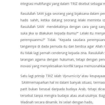
integrasi multifungsi yang dalam TRIZ disebut sebagai m
Rasulullah SAW juga seorang yang bijaksana dalam pen
hadis sahih, ketika datang seorang lelaki meminta i
Rasulullah SAW mendekatinya dengan cara yang sanga
suka jika ia dilakukan kepada ibumu?” Lelaki itu menj
perempuanmu?” Tidak. “Kepada saudara perempuanm
tangannya di dada pemuda itu dan berdoa agar Allah
itu tidak lagi pernah cenderung kepada zina. Rasulull
larangan agama dengan hukuman, tetapi dengan pendek
inovasi yang menyelesaikan konflik tanpa memusnahkan
Satu lagi prinsip TRIZ ialah
‘dynamicity’
atau keupayaan
SAWmemaparkan hal ini dalam banyak situasi, termasu
parit bukan berasal daripada budaya Arab, tetapi dic
tersebut tanpa mengira budaya atau asal-usulnya. B
Madinah secara dinamik. Ini selari dengan hadis,