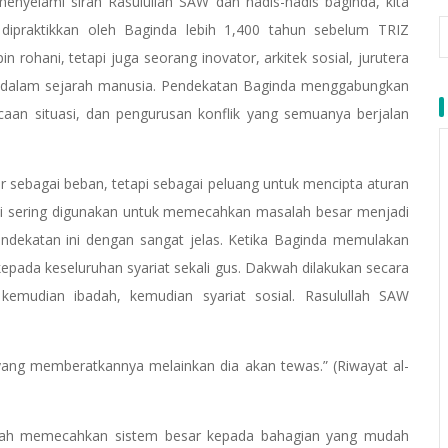
menyelami sirah Rasulullah SAW dan hadis-hadis baginda, kita
dipraktikkan oleh Baginda lebih 1,400 tahun sebelum TRIZ
 rohani, tetapi juga seorang inovator, arkitek sosial, jurutera
ik dalam sejarah manusia. Pendekatan Baginda menggabungkan
an situasi, dan pengurusan konflik yang semuanya berjalan
r sebagai beban, tetapi sebagai peluang untuk mencipta aturan
asi sering digunakan untuk memecahkan masalah besar menjadi
ndekatan ini dengan sangat jelas. Ketika Baginda memulakan
pada keseluruhan syariat sekali gus. Dakwah dilakukan secara
kemudian ibadah, kemudian syariat sosial. Rasulullah SAW
ang memberatkannya melainkan dia akan tewas.” (Riwayat al-
telah memecahkan sistem besar kepada bahagian yang mudah