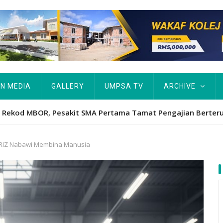
IN MEDIA
GALLERY
UMPSA TV
ARCHIVE
Hawa's academic excellence to PhD earns historic MBOR recog
TRIZ Nabawi Membina Manusia