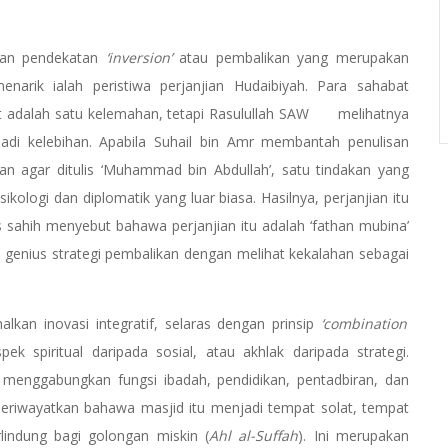
kan pendekatan
‘inversion’
atau pembalikan yang merupakan
narik ialah peristiwa perjanjian Hudaibiyah. Para sahabat
 adalah satu kelemahan, tetapi Rasulullah SAW melihatnya
adi kelebihan. Apabila Suhail bin Amr membantah penulisan
n agar ditulis ‘Muhammad bin Abdullah’, satu tindakan yang
kologi dan diplomatik yang luar biasa. Hasilnya, perjanjian itu
ahih menyebut bahawa perjanjian itu adalah ‘fathan mubina’
enius strategi pembalikan dengan melihat kekalahan sebagai
kan inovasi integratif, selaras dengan prinsip
‘combination’
 spiritual daripada sosial, atau akhlak daripada strategi.
menggabungkan fungsi ibadah, pendidikan, pentadbiran, dan
 meriwayatkan bahawa masjid itu menjadi tempat solat, tempat
indung bagi golongan miskin (
Ahl al-Suffah
). Ini merupakan