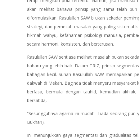
tetapi mengikuti pola tertentu. Namun, jika manusia 
akan melihat bahawa prinsip yang sama telah pun 
diformulasikan. Rasulullah SAW b ukan sekadar pemimpin
strategi, dan pemecah masalah yang paling sistemat
hikmah wahyu, kefahaman psikologi manusia, pembaca
secara harmoni, konsisten, dan berterusan.
Rasulullah SAW sentiasa melihat masalah bukan sekada
baharu yang lebih baik. Dalam TRIZ, prinsip segment
bahagian kecil. Sunah Rasulullah SAW memaparkan pe
dakwah di Mekah, Baginda tidak menyeru masyarakat ke
berfasa, bermula dengan tauhid, kemudian akhlak, 
bersabda,
“Sesungguhnya agama ini mudah. Tiada seorang pun y
Bukhari).
Ini menunjukkan gaya segmentasi dan gradualitas 