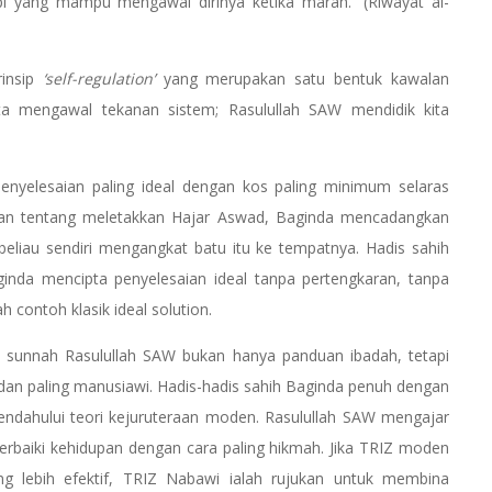
i yang mampu mengawal dirinya ketika marah.” (Riwayat al-
rinsip
‘self-regulation’
yang merupakan satu bentuk kawalan
ta mengawal tekanan sistem; Rasulullah SAW mendidik kita
nyelesaian paling ideal dengan kos paling minimum selaras
lisihan tentang meletakkan Hajar Aswad, Baginda mencadangkan
liau sendiri mengangkat batu itu ke tempatnya. Hadis sahih
nda mencipta penyelesaian ideal tanpa pertengkaran, tanpa
 contoh klasik ideal solution.
 sunnah Rasulullah SAW bukan hanya panduan ibadah, tetapi
 dan paling manusiawi. Hadis-hadis sahih Baginda penuh dengan
 mendahului teori kejuruteraan moden. Rasulullah SAW mengajar
rbaiki kehidupan dengan cara paling hikmah. Jika TRIZ moden
g lebih efektif, TRIZ Nabawi ialah rujukan untuk membina