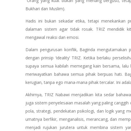
“Orang yang kuat bukan yang menang bergusti, tetap
Bukhari dan Muslim).
Hadis ini bukan sekadar etika, tetapi menekankan p
dalaman sistem agar tidak rosak. TRIZ mendidik ki
mengawal reaksi dan emosi.
Dalam pengurusan konflik, Baginda mengutamakan pe
dengan prinsip ‘ideality’ TRIZ. Ketika berlaku perse
supaya semua kabilah memegang kain bersama, lalu be
meriwayatkan bahawa semua pihak berpuas hati. Bagi
kerugian, tanpa ego mana-mana pihak tercalar. Ini adalah
Akhirnya, TRIZ Nabawi menjadikan kita sedar bahawa
juga sistem penyelesaian masalah yang paling canggih
pola, strategi, pendekatan psikologi, dan logik yang
umatnya berfikir, menganalisis, merancang, dan mempe
menjadi rujukan jurutera untuk membina sistem yan