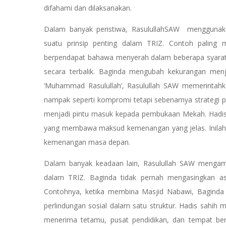
difahami dan dilaksanakan.
Dalam banyak peristiwa, RasulullahSAW mengguna
suatu prinsip penting dalam TRIZ. Contoh paling me
berpendapat bahawa menyerah dalam beberapa syarat
secara terbalik. Baginda mengubah kekurangan menj
‘Muhammad Rasulullah’, Rasulullah SAW memerintahka
nampak seperti kompromi tetapi sebenarnya strategi psi
menjadi pintu masuk kepada pembukaan Mekah. Hadis s
yang membawa maksud kemenangan yang jelas. Inilah g
kemenangan masa depan.
Dalam banyak keadaan lain, Rasulullah SAW mengamal
dalam TRIZ. Baginda tidak pernah mengasingkan aspek
Contohnya, ketika membina Masjid Nabawi, Baginda 
perlindungan sosial dalam satu struktur. Hadis sahih
menerima tetamu, pusat pendidikan, dan tempat berl