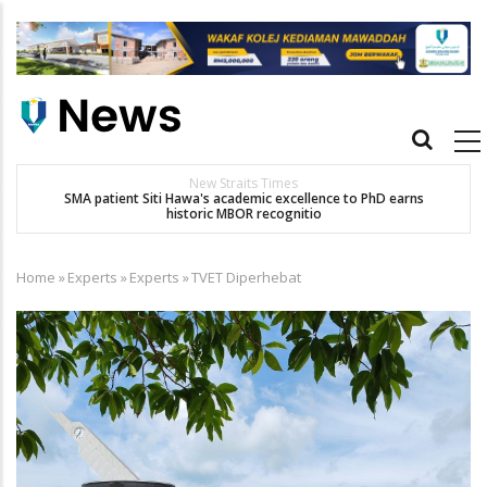
Skip
to
main
content
Main
navigation
New Straits Times
t
SMA patient Siti Hawa's academic excellence to PhD earns
historic MBOR recognitio
Home
»
Experts
»
Experts
»
TVET Diperhebat
Breadcrumb