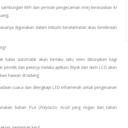
 sambungan WiFi dan perisian pengecaman imej berasaskan AI
uang.
biasanya digunakan dalam industri keselamatan atau kenderaan
ang?
k balas automatik akan berlaku iaitu siren dibunyikan bagi
ar pemilik dan pekerja melalui aplikasi Blynk dan skrin LCD akan
si haiwan di ladang.
 keadaan cuaca dan dilengkapi LED inframerah untuk pengesanan
gunakan bahan PLA (
Polylactic Acid)
yang ringan dan tahan
iakses penternak kecil.