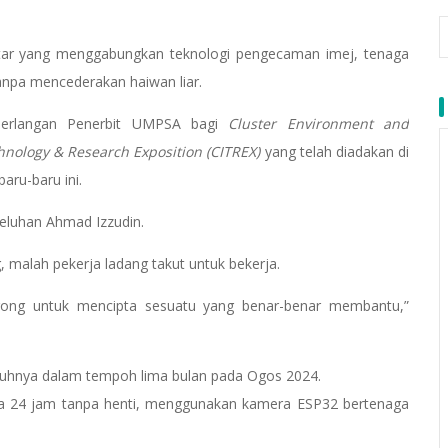
tar yang menggabungkan teknologi pengecaman imej, tenaga
anpa mencederakan haiwan liar.
merlangan Penerbit UMPSA bagi
Cluster Environment and
hnology & Research Exposition (CITREX)
yang telah diadakan di
baru-baru ini.
keluhan Ahmad Izzudin.
g, malah pekerja ladang takut untuk bekerja.
rong untuk mencipta sesuatu yang benar-benar membantu,”
enuhnya dalam tempoh lima bulan pada Ogos 2024.
ara 24 jam tanpa henti, menggunakan kamera ESP32 bertenaga