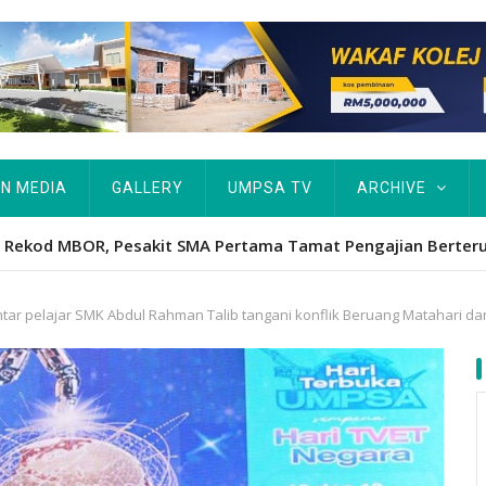
IN MEDIA
GALLERY
UMPSA TV
ARCHIVE
Hawa's academic excellence to PhD earns historic MBOR recog
intar pelajar SMK Abdul Rahman Talib tangani konflik Beruang Matahari d