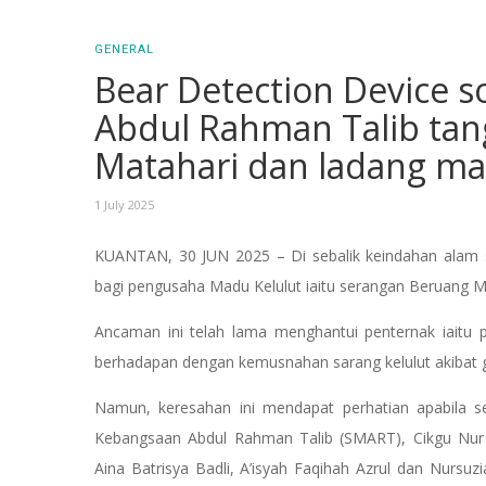
GENERAL
Bear Detection Device so
Abdul Rahman Talib tan
Matahari dan ladang ma
1 July 2025
KUANTAN, 30 JUN 2025 – Di sebalik keindahan alam 
bagi pengusaha Madu Kelulut iaitu serangan Beruang M
Ancaman ini telah lama menghantui penternak iaitu 
berhadapan dengan kemusnahan sarang kelulut akibat g
Namun, keresahan ini mendapat perhatian apabila 
Kebangsaan Abdul Rahman Talib (SMART), Cikgu Nur 
Aina Batrisya Badli, A’isyah Faqihah Azrul dan Nursuz