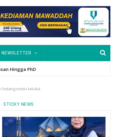
NEWSLETTER
nitio
an ladang madu kelulut
STICKY NEWS