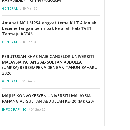
RAYA AIDILFITRI 1447H/2026M
/
19 Mar 26
GENERAL
Amanat NC UMPSA angkat tema K.I.T.A lonjak
kecemerlangan berimpak ke arah Hab TVET
Termaju ASEAN
/
16 Feb 26
GENERAL
PERUTUSAN KHAS NAIB CANSELOR UNIVERSITI
MALAYSIA PAHANG AL-SULTAN ABDULLAH
(UMPSA) BERSEMPENA DENGAN TAHUN BAHARU
2026
/
31 Dec 25
GENERAL
MAJLIS KONVOKESYEN UNIVERSITI MALAYSIA
PAHANG AL-SULTAN ABDULLAH KE-20 (MKK20)
/
04 Sep 25
INFOGRAPHIC