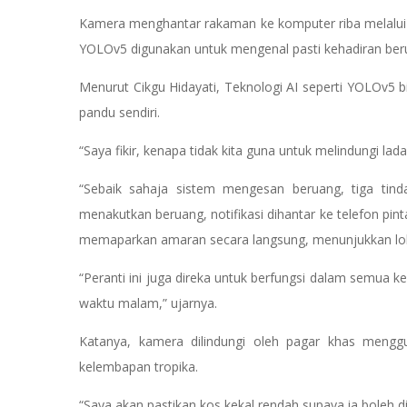
Kamera menghantar rakaman ke komputer riba melalui
YOLOv5 digunakan untuk mengenal pasti kehadiran ber
Menurut Cikgu Hidayati, Teknologi AI seperti YOLOv5 
pandu sendiri.
“Saya fikir, kenapa tidak kita guna untuk melindungi lad
“Sebaik sahaja sistem mengesan beruang, tiga tinda
menakutkan beruang, notifikasi dihantar ke telefon pint
memaparkan amaran secara langsung, menunjukkan loka
“Peranti ini juga direka untuk berfungsi dalam semua
waktu malam,” ujarnya.
Katanya, kamera dilindungi oleh pagar khas meng
kelembapan tropika.
“Saya akan pastikan kos kekal rendah supaya ia boleh d