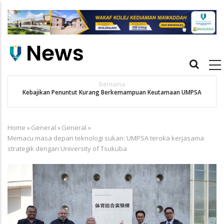
Skip
to
main
content
Main
navigation
Bernama
Kebajikan Penuntut Kurang Berkemampuan Keutamaan UMPSA
Home
»
General
»
General
»
Breadcrumb
Memacu masa depan teknologi sukan: UMPSA teroka kerjasama
strategik dengan University of Tsukuba