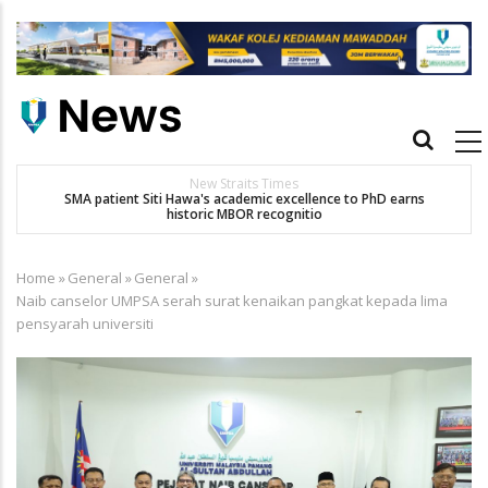
Skip
to
main
content
Main
navigation
New Straits Times
t
SMA patient Siti Hawa's academic excellence to PhD earns
historic MBOR recognitio
Home
»
General
»
General
»
Breadcrumb
Naib canselor UMPSA serah surat kenaikan pangkat kepada lima
pensyarah universiti