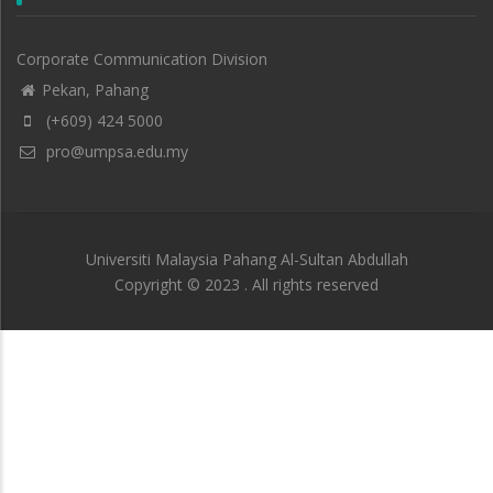
Corporate Communication Division
Pekan, Pahang
(+609) 424 5000
pro@umpsa.edu.my
Universiti Malaysia Pahang Al-Sultan Abdullah
Copyright © 2023 . All rights reserved