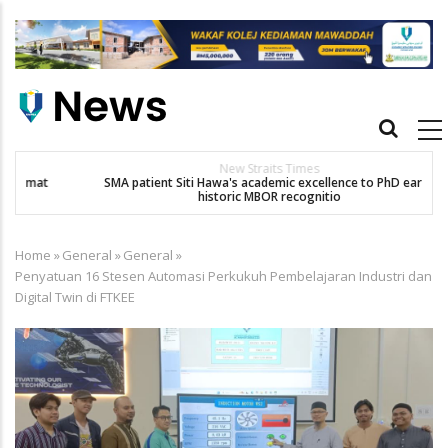
Skip
to
main
content
Main
navigation
New Straits Times
t
SMA patient Siti Hawa's academic excellence to PhD earns
historic MBOR recognitio
Home
»
General
»
General
»
Breadcrumb
Penyatuan 16 Stesen Automasi Perkukuh Pembelajaran Industri dan
Digital Twin di FTKEE