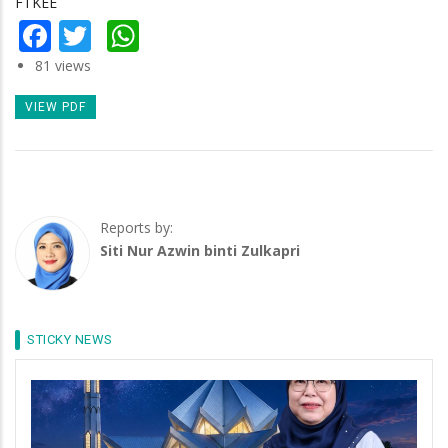
FTKEE
Facebook
Twitter
WhatsApp
81 views
VIEW PDF
Reports by:
Siti Nur Azwin binti Zulkapri
STICKY NEWS