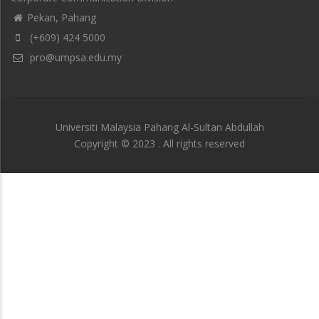
Pekan, Pahang
(+609) 424 5000
pro@umpsa.edu.my
Universiti Malaysia Pahang Al-Sultan Abdullah
Copyright © 2023 . All rights reserved