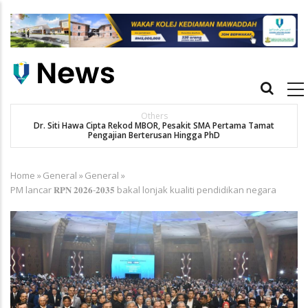
Skip
to
main
content
Main
navigation
Others
Dr. Siti Hawa Cipta Rekod MBOR, Pesakit SMA Pertama Tamat
Pengajian Berterusan Hingga PhD
Home
»
General
»
General
»
Breadcrumb
PM lancar 𝐑𝐏𝐍 𝟐𝟎𝟐𝟔-𝟐𝟎𝟑𝟓 bakal lonjak kualiti pendidikan negara