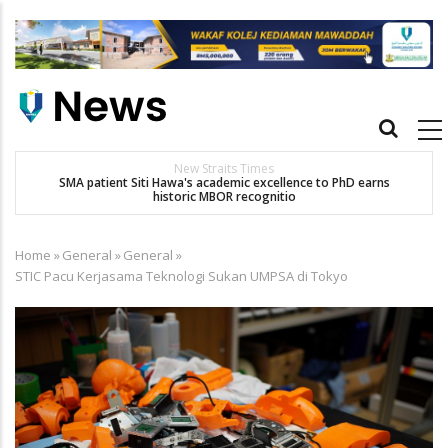
Skip
to
main
content
Main
navigation
New Straits Times
t
SMA patient Siti Hawa's academic excellence to PhD earns
historic MBOR recognitio
Home
»
General
»
General
»
Breadcrumb
STIC Pacu Kerjasama Teknologi Sukan UMPSA di Tokyo