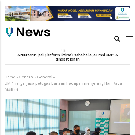
Skip
to
main
content
Main
navigation
Utusan
APBN terus jadi platform iktiraf usaha belia, alumni UMPSA
SA
dinobat johan
Home
»
General
»
General
»
Breadcrumb
UMP hargai jasa petugas barisan hadapan menjelang Hari Raya
Aidilfitri