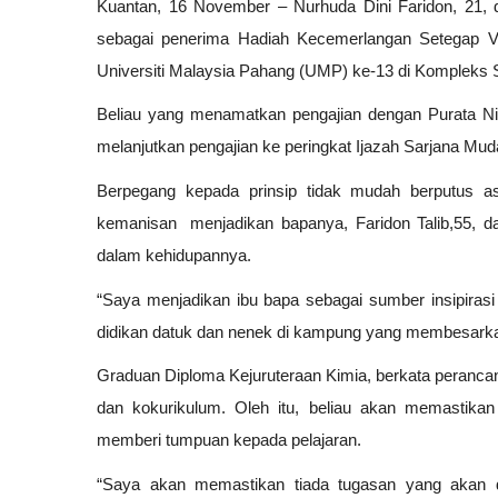
Kuantan, 16 November – Nurhuda Dini Faridon, 21, d
sebagai penerima Hadiah Kecemerlangan Setegap V
Universiti Malaysia Pahang (UMP) ke-13 di Kompleks 
Beliau yang menamatkan pengajian dengan Purata Nil
melanjutkan pengajian ke peringkat Ijazah Sarjana Mu
Berpegang kepada prinsip tidak mudah berputus a
kemanisan
menjadikan bapanya, Faridon Talib,55, 
dalam kehidupannya.
“Saya menjadikan ibu bapa sebagai sumber insipirasi 
didikan datuk dan nenek di kampung yang membesarkan
Graduan Diploma Kejuruteraan Kimia, berkata peranca
dan kokurikulum. Oleh itu, beliau akan memastik
memberi tumpuan kepada pelajaran.
“Saya akan memastikan tiada tugasan yang akan d