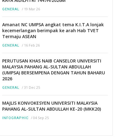
RAYA AIDILFITRI 1447H/2026M
/
19 Mar 26
GENERAL
Amanat NC UMPSA angkat tema K.I.T.A lonjak
kecemerlangan berimpak ke arah Hab TVET
Termaju ASEAN
/
16 Feb 26
GENERAL
PERUTUSAN KHAS NAIB CANSELOR UNIVERSITI
MALAYSIA PAHANG AL-SULTAN ABDULLAH
(UMPSA) BERSEMPENA DENGAN TAHUN BAHARU
2026
/
31 Dec 25
GENERAL
MAJLIS KONVOKESYEN UNIVERSITI MALAYSIA
PAHANG AL-SULTAN ABDULLAH KE-20 (MKK20)
/
04 Sep 25
INFOGRAPHIC