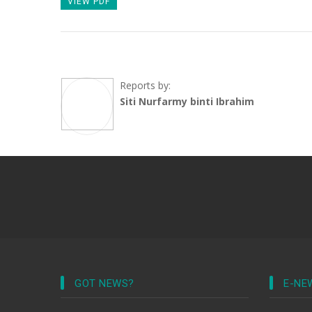
VIEW PDF
Reports by:
Siti Nurfarmy binti Ibrahim
GOT NEWS?
E-NE