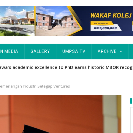
IN MEDIA
GALLERY
UMPSA TV
ARCHIVE
ta Rekod MBOR, Pesakit SMA Pertama Tamat Pengajian Berter
cemerlangan Industri Setegap Ventures