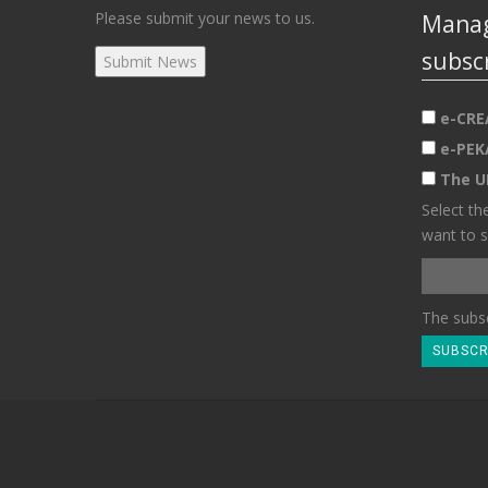
Please submit your news to us.
Manag
subsc
e-CRE
e-PEK
The U
Select th
want to s
The subsc