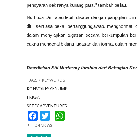
pensyarah sekiranya kurang pasti,” tambah beliau.
Nurhuda Dini atau lebih disapa dengan panggilan Din
diri, sentiasa peka, bertanggungjawab, menghormati
dalam menyiapkan tugasan secara berkumpulan berk
cakna mengenai bidang tugasan dan format dalam meny
Disediakan Siti Nurfarmy Ibrahim dari Bahagian Ko
TAGS / KEYWORDS
KONVOKESYENUMP
FKKSA
SETEGAPVENTURES
Facebook
Twitter
WhatsApp
134 views