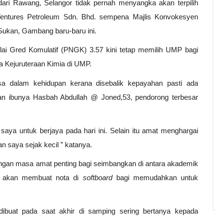
ari Rawang, Selangor tidak pernah menyangka akan terpilih
entures Petroleum Sdn. Bhd. sempena Majlis Konvokesyen
Sukan, Gambang baru-baru ini.
ai Gred Komulatif (PNGK) 3.57 kini tetap memilih UMP bagi
da Kejuruteraan Kimia di UMP.
sa dalam kehidupan kerana disebalik kepayahan pasti ada
dan ibunya Hasbah Abdullah @ Joned,53, pendorong terbesar
saya untuk berjaya pada hari ini. Selain itu amat menghargai
 saya sejak kecil ” katanya.
ngan masa amat penting bagi seimbangkan di antara akademik
an akan membuat nota di
softboard
bagi memudahkan untuk
ibuat pada saat akhir di samping sering bertanya kepada