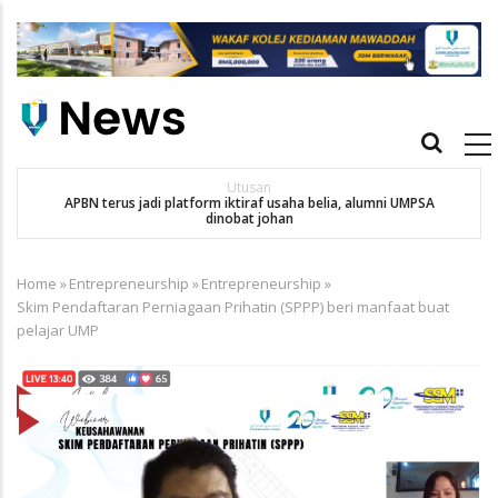
Skip
to
main
content
Main
navigation
Utusan
APBN terus jadi platform iktiraf usaha belia, alumni UMPSA
SA
dinobat johan
Home
»
Entrepreneurship
»
Entrepreneurship
»
Breadcrumb
Skim Pendaftaran Perniagaan Prihatin (SPPP) beri manfaat buat
pelajar UMP