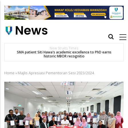
Skip
to
main
content
Main
navigation
New Straits Times
SMA patient Siti Hawa's academic excellence to PhD earns
historic MBOR recognitio
Home
»
Majlis Apresiasi Pementoran Sesi 2023/2024
Breadcrumb