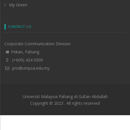
My Green
CONTACT US
Corporate Communication Division
Pekan, Pahang
(+609) 424 5000
pro@umpsa.edu.my
Universiti Malaysia Pahang Al-Sultan Abdullah
Copyright © 2023 . All rights reserved