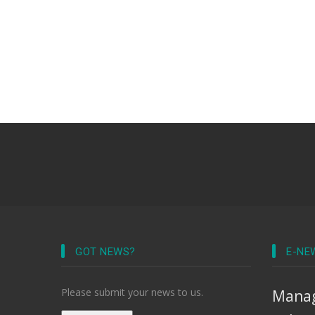
GOT NEWS?
E-NE
Please submit your news to us.
Manag