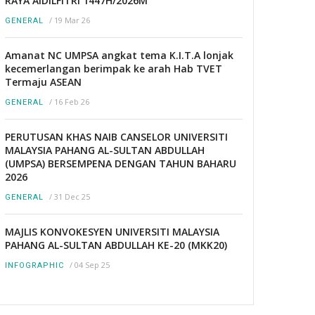
RAYA AIDILFITRI 1447H/2026M
/
19 Mar 26
GENERAL
Amanat NC UMPSA angkat tema K.I.T.A lonjak
kecemerlangan berimpak ke arah Hab TVET
Termaju ASEAN
/
16 Feb 26
GENERAL
PERUTUSAN KHAS NAIB CANSELOR UNIVERSITI
MALAYSIA PAHANG AL-SULTAN ABDULLAH
(UMPSA) BERSEMPENA DENGAN TAHUN BAHARU
2026
/
31 Dec 25
GENERAL
MAJLIS KONVOKESYEN UNIVERSITI MALAYSIA
PAHANG AL-SULTAN ABDULLAH KE-20 (MKK20)
/
04 Sep 25
INFOGRAPHIC