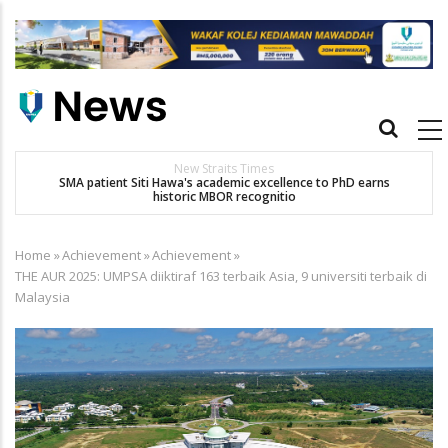
Skip
to
main
content
Main
navigation
New Straits Times
t
SMA patient Siti Hawa's academic excellence to PhD earns
historic MBOR recognitio
Home
»
Achievement
»
Achievement
»
Breadcrumb
THE AUR 2025: UMPSA diiktiraf 163 terbaik Asia, 9 universiti terbaik di
Malaysia