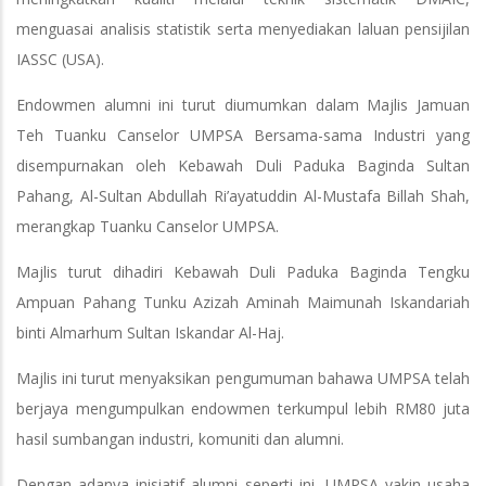
menguasai analisis statistik serta menyediakan laluan pensijilan
IASSC (USA).
Endowmen alumni ini turut diumumkan dalam Majlis Jamuan
Teh Tuanku Canselor UMPSA Bersama-sama Industri yang
disempurnakan oleh Kebawah Duli Paduka Baginda Sultan
Pahang, Al-Sultan Abdullah Ri’ayatuddin Al-Mustafa Billah Shah,
merangkap Tuanku Canselor UMPSA.
Majlis turut dihadiri Kebawah Duli Paduka Baginda Tengku
Ampuan Pahang Tunku Azizah Aminah Maimunah Iskandariah
binti Almarhum Sultan Iskandar Al-Haj.
Majlis ini turut menyaksikan pengumuman bahawa UMPSA telah
berjaya mengumpulkan endowmen terkumpul lebih RM80 juta
hasil sumbangan industri, komuniti dan alumni.
Dengan adanya inisiatif alumni seperti ini, UMPSA yakin usaha