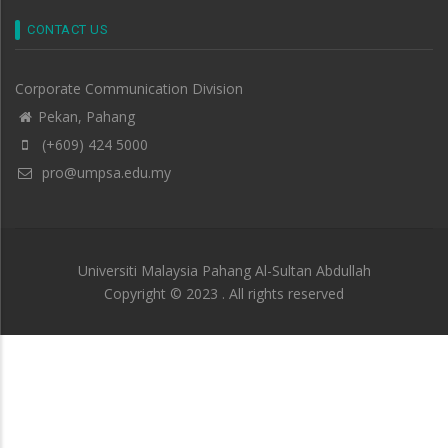
CONTACT US
Corporate Communication Division
Pekan, Pahang
(+609) 424 5000
pro@umpsa.edu.my
Universiti Malaysia Pahang Al-Sultan Abdullah
Copyright © 2023 . All rights reserved