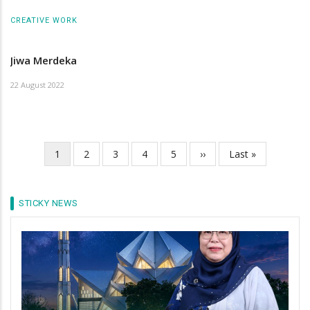
CREATIVE WORK
Jiwa Merdeka
22 August 2022
Current
1
Page
2
Page
3
Page
4
Page
5
Next
››
Last
Last »
Pagination
page
page
page
STICKY NEWS