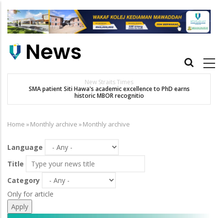
Skip
to
main
content
Main
navigation
New Straits Times
t
SMA patient Siti Hawa's academic excellence to PhD earns
historic MBOR recognitio
Home
»
Monthly archive
»
Monthly archive
Breadcrumb
Language
Title
Category
Only for article