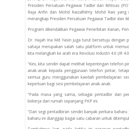
Presiden Persatuan Pegawai Tadbir dan Ikhtisas (POT
Raja Arifin dan Mohd Raizalhilmy Mohd Rais yang
merangkap Presiden Persatuan Pegawai Tadbir dan Ik
Program dikendalikan Pegawai Penerbitan Kanan, Pen
Dr. Hajah Ina Md Yasin juga turut bersetuju dengan 
sahaja merupakan salah satu platform untuk memuda
kita melangkah ke arah era Revolusi Industri 4.0 (IR 4.
“Kini, kita sendiri dapat melihat kepentingan telefon 
anak-anak kepada penggunaan telefon pintar, tetapi
semua guru menggunakan kaedah pembelajaran secar
keperluan bagi sesi pembelajaran anak-anak.
“Pada masa yang sama, sebagai pentadbir dan pe
bekerja dari rumah sepanjang PKP ini.
“Dari segi pentadbiran sendiri banyak perkara baharu
baharu ini dianggap bagai satu cabaran untuk ditempuh
Tambahnya lagi, pada ketika ini peranan penta