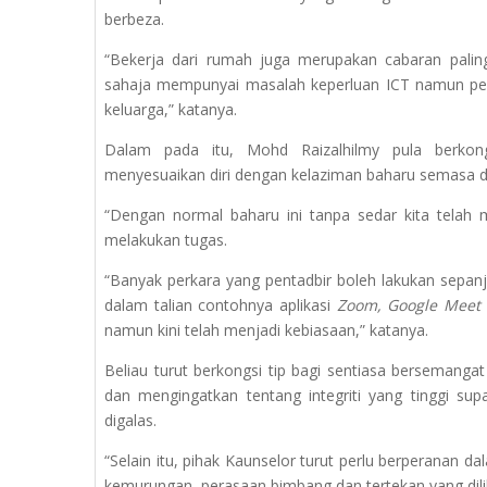
berbeza.
“Bekerja dari rumah juga merupakan cabaran paling
sahaja mempunyai masalah keperluan ICT namun pe
keluarga,” katanya.
Dalam pada itu, Mohd Raizalhilmy pula berkong
menyesuaikan diri dengan kelaziman baharu semasa 
“Dengan normal baharu ini tanpa sedar kita telah m
melakukan tugas.
“Banyak perkara yang pentadbir boleh lakukan sepa
dalam talian contohnya aplikasi
Zoom, Google Meet
namun kini telah menjadi kebiasaan,” katanya.
Beliau turut berkongsi tip bagi sentiasa bersemanga
dan mengingatkan tentang integriti yang tinggi 
digalas.
“Selain itu, pihak Kaunselor turut perlu berperanan d
kemurungan, perasaan bimbang dan tertekan yang dilih