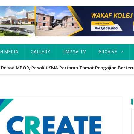
IN MEDIA
GALLERY
UMPSA TV
ARCHIVE
tut Kurang Berkemampuan Keutamaan UMPSA