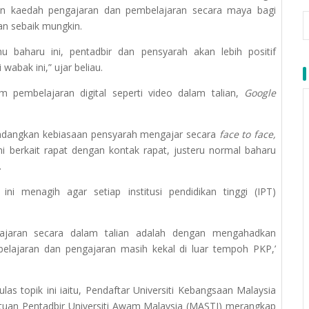
kan kaedah pengajaran dan pembelajaran secara maya bagi
an sebaik mungkin.
u baharu ini, pentadbir dan pensyarah akan lebih positif
abak ini,” ujar beliau.
rm pembelajaran digital seperti video dalam talian,
Google
ndangkan kebiasaan pensyarah mengajar secara
face to face,
ini berkait rapat dengan kontak rapat, justeru normal baharu
.
ni menagih agar setiap institusi pendidikan tinggi (IPT)
lajaran secara dalam talian adalah dengan mengahadkan
elajaran dan pengajaran masih kekal di luar tempoh PKP,’
as topik ini iaitu, Pendaftar Universiti Kebangsaan Malaysia
atuan Pentadbir Universiti Awam Malaysia (MASTI) merangkap