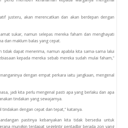
atif justeru, akan merencatkan dan akan berdepan dengan
 amat sukar, namun selepas mereka faham dan menghayati
sama dan maklum balas yang cepat.
n tidak dapat menerima, namun apabila kita sama-sama lalui
kebiasaan kepada mereka sebab mereka sudah mulai faham,”
menanganinya dengan empat perkara iaitu jangkaan, mengenal
masa, jadi kita perlu mengenal pasti apa yang berlaku dan apa
sanakan tindakan yang sewajarnya.
il tindakan dengan cepat dan tepat,” katanya.
andangan pastinya kebanyakan kita tidak bersedia untuk
erana mungkin terdapat segelintir pentadbir berada zon yang