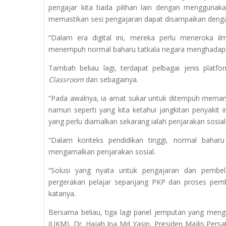
pengajar kita tiada pilihan lain dengan mengguna
memastikan sesi pengajaran dapat disampaikan deng
“Dalam era digital ini, mereka perlu meneroka ilm
menempuh normal baharu tatkala negara menghadapi w
Tambah beliau lagi, terdapat pelbagai jenis platfo
Classroom
dan sebagainya.
“Pada awalnya, ia amat sukar untuk ditempuh mema
namun seperti yang kita ketahui jangkitan penyakit 
yang perlu diamalkan sekarang ialah penjarakan sosial
“Dalam konteks pendidikan tinggi, normal baharu i
mengamalkan penjarakan sosial.
“Solusi yang nyata untuk pengajaran dan pembe
pergerakan pelajar sepanjang PKP dan proses pemb
katanya.
Bersama beliau, tiga lagi panel jemputan yang mengul
(UKM), Dr. Hajah Ina Md Yasin, Presiden Majlis Pers