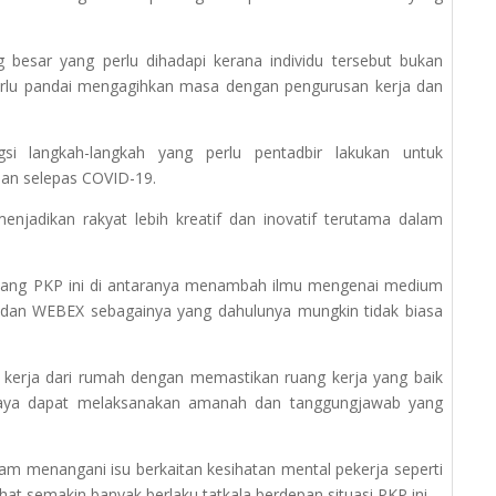
 besar yang perlu dihadapi kerana individu tersebut bukan
rlu pandai mengagihkan masa dengan pengurusan kerja dan
si langkah-langkah yang perlu pentadbir lakukan untuk
dan selepas COVID-19.
enjadikan rakyat lebih kreatif dan inovatif terutama dalam
njang PKP ini di antaranya menambah ilmu mengenai medium
dan WEBEX sebagainya yang dahulunya mungkin tidak biasa
t kerja dari rumah dengan memastikan ruang kerja yang baik
supaya dapat melaksanakan amanah dan tanggungjawab yang
alam menangani isu berkaitan kesihatan mental pekerja seperti
at semakin banyak berlaku tatkala berdepan situasi PKP ini.