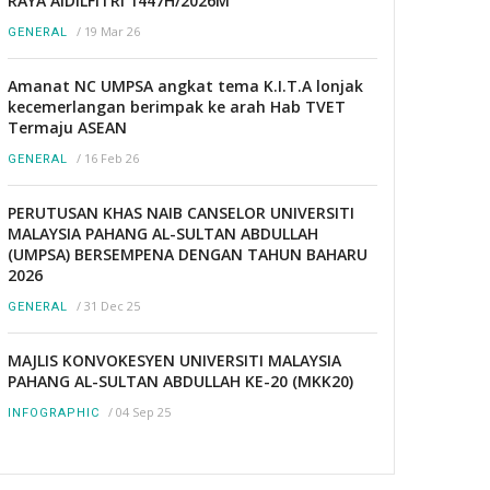
RAYA AIDILFITRI 1447H/2026M
/
19 Mar 26
GENERAL
Amanat NC UMPSA angkat tema K.I.T.A lonjak
kecemerlangan berimpak ke arah Hab TVET
Termaju ASEAN
/
16 Feb 26
GENERAL
PERUTUSAN KHAS NAIB CANSELOR UNIVERSITI
MALAYSIA PAHANG AL-SULTAN ABDULLAH
(UMPSA) BERSEMPENA DENGAN TAHUN BAHARU
2026
/
31 Dec 25
GENERAL
MAJLIS KONVOKESYEN UNIVERSITI MALAYSIA
PAHANG AL-SULTAN ABDULLAH KE-20 (MKK20)
/
04 Sep 25
INFOGRAPHIC