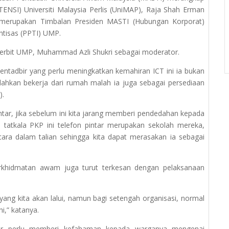
ENSI) Universiti Malaysia Perlis (UniMAP), Raja Shah Erman
 merupakan Timbalan Presiden MASTI (Hubungan Korporat)
htisas (PPTI) UMP.
erbit UMP, Muhammad Azli Shukri sebagai moderator.
pentadbir yang perlu meningkatkan kemahiran ICT ini ia bukan
hkan bekerja dari rumah malah ia juga sebagai persediaan
0).
pintar, jika sebelum ini kita jarang memberi pendedahan kepada
 tatkala PKP ini telefon pintar merupakan sekolah mereka,
a dalam talian sehingga kita dapat merasakan ia sebagai
rkhidmatan awam juga turut terkesan dengan pelaksanaan
 yang kita akan lalui, namun bagi setengah organisasi, normal
i,” katanya.
dbir perlu memberi kefahaman kepada warganya mengenai