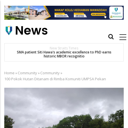
Skip
to
main
content
Main
navigation
New Straits Times
t
SMA patient Siti Hawa's academic excellence to PhD earns
historic MBOR recognitio
Home
»
Community
»
Community
»
Breadcrumb
100 Pokok Hutan Ditanam di Rimba Komuniti UMPSA Pekan