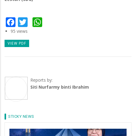
Facebook
Twitter
WhatsApp
95 views
VIEW PDF
Reports by:
Siti Nurfarmy binti Ibrahim
STICKY NEWS