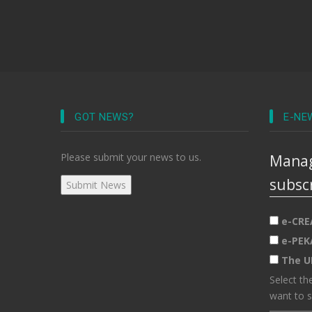
GOT NEWS?
E-NE
Please submit your news to us.
Manag
subsc
e-CRE
e-PEK
The U
Select th
want to s