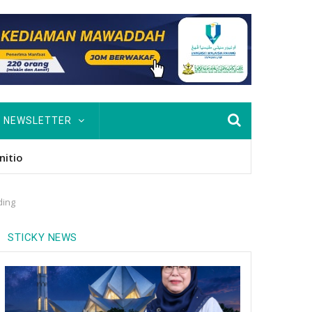
NEWSLETTER
usan Hingga PhD
ding
STICKY NEWS