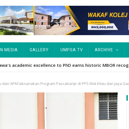
IN MEDIA
GALLERY
UMPSA TV
ARCHIVE
ta Rekod MBOR, Pesakit SMA Pertama Tamat Pengajian Berter
 dan APM laksanakan Program Pascabanjir di PPS Mat Kilau dan Jaya Ga