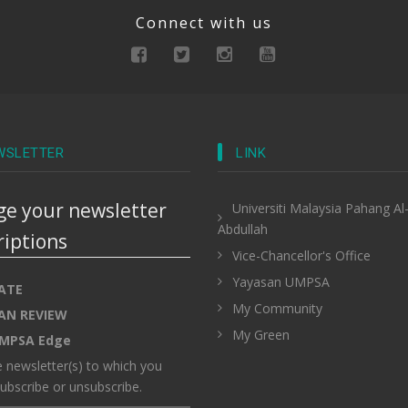
Connect with us
WSLETTER
LINK
e your newsletter
Universiti Malaysia Pahang Al
Abdullah
riptions
Vice-Chancellor's Office
Yayasan UMPSA
ATE
My Community
AN REVIEW
My Green
MPSA Edge
e newsletter(s) to which you
ubscribe or unsubscribe.