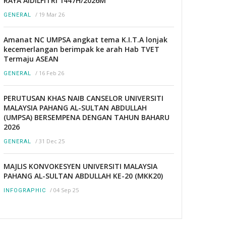
RAYA AIDILFITRI 1447H/2026M
/
19 Mar 26
GENERAL
Amanat NC UMPSA angkat tema K.I.T.A lonjak
kecemerlangan berimpak ke arah Hab TVET
Termaju ASEAN
/
16 Feb 26
GENERAL
PERUTUSAN KHAS NAIB CANSELOR UNIVERSITI
MALAYSIA PAHANG AL-SULTAN ABDULLAH
(UMPSA) BERSEMPENA DENGAN TAHUN BAHARU
2026
/
31 Dec 25
GENERAL
MAJLIS KONVOKESYEN UNIVERSITI MALAYSIA
PAHANG AL-SULTAN ABDULLAH KE-20 (MKK20)
/
04 Sep 25
INFOGRAPHIC