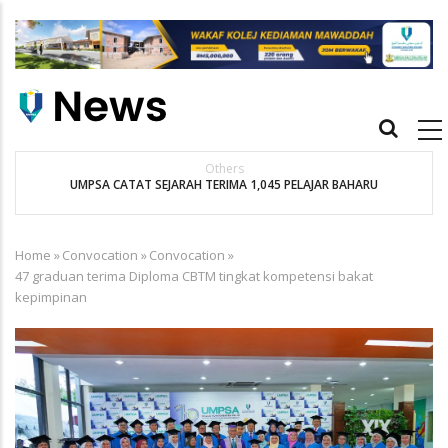
Skip
to
main
content
Main
navigation
Others
UMPSA CATAT SEJARAH TERIMA 1,045 PELAJAR BAHARU
K
Home
»
Convocation
»
Convocation
»
Breadcrumb
47 graduan terima Diploma CBTM tingkat kompetensi bakat
kepimpinan