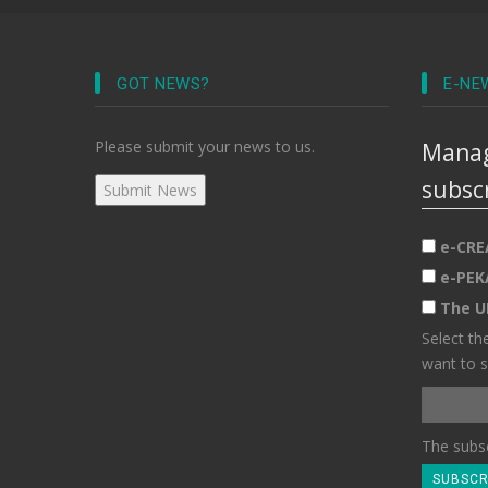
GOT NEWS?
E-NE
Please submit your news to us.
Manag
subsc
e-CRE
e-PEK
The U
Select th
want to s
The subsc