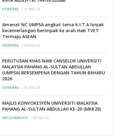
RAYA AIDILFITRI 1447H/2026M
/
19 Mar 26
GENERAL
Amanat NC UMPSA angkat tema K.I.T.A lonjak
kecemerlangan berimpak ke arah Hab TVET
Termaju ASEAN
/
16 Feb 26
GENERAL
PERUTUSAN KHAS NAIB CANSELOR UNIVERSITI
MALAYSIA PAHANG AL-SULTAN ABDULLAH
(UMPSA) BERSEMPENA DENGAN TAHUN BAHARU
2026
/
31 Dec 25
GENERAL
MAJLIS KONVOKESYEN UNIVERSITI MALAYSIA
PAHANG AL-SULTAN ABDULLAH KE-20 (MKK20)
/
04 Sep 25
INFOGRAPHIC