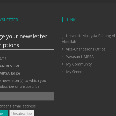
WSLETTER
LINK
e your newsletter
Universiti Malaysia Pahang Al
Abdullah
riptions
Vice-Chancellor's Office
Yayasan UMPSA
ATE
My Community
AN REVIEW
My Green
MPSA Edge
e newsletter(s) to which you
ubscribe or unsubscribe.
riber's email address.