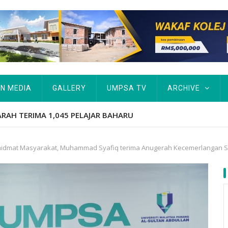
IN MEDIA
GALLERY
UMPSA TV
ARCHIVE
ARAH TERIMA 1,045 PELAJAR BAHARU
hidmat Masyarakat, Muhammad Syafiq terima Anugerah Kecemerlangan Sa