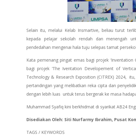
Selain itu, melalui Kelab Insmartive, beliau turut t
kepada pelajar sekolah rendah dan menengah un
pendedahan mengenai hala tuju selepas tamat perseko
Kata pemenang pingat emas bagi projek ‘Inventation 
bagi projek ‘The Iventation Developement of Vertica
Technology & Research Exposition (CITREX) 2024, itu
pertandingan yang melibatkan reka cipta dan penyeli
dengan lebih luas untuk terus bergerak ke masa hada
Muhammad Syafiq kini berkhidmat di syarikat AB24 Engi
Disediakan Oleh: Siti Nurfarmy Ibrahim, Pusat Ko
TAGS / KEYWORDS