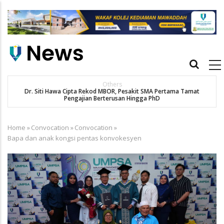
Skip
to
main
content
Main
navigation
Others
Dr. Siti Hawa Cipta Rekod MBOR, Pesakit SMA Pertama Tamat
K
Pengajian Berterusan Hingga PhD
Home
»
Convocation
»
Convocation
»
Breadcrumb
Bapa dan anak kongsi pentas konvokesyen