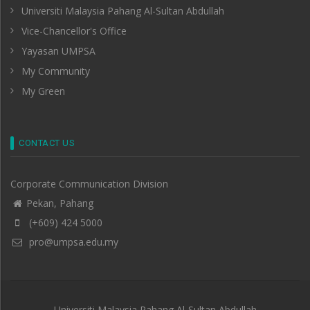
Universiti Malaysia Pahang Al-Sultan Abdullah
Vice-Chancellor's Office
Yayasan UMPSA
My Community
My Green
CONTACT US
Corporate Communication Division
Pekan, Pahang
(+609) 424 5000
pro@umpsa.edu.my
Universiti Malaysia Pahang Al-Sultan Abdullah