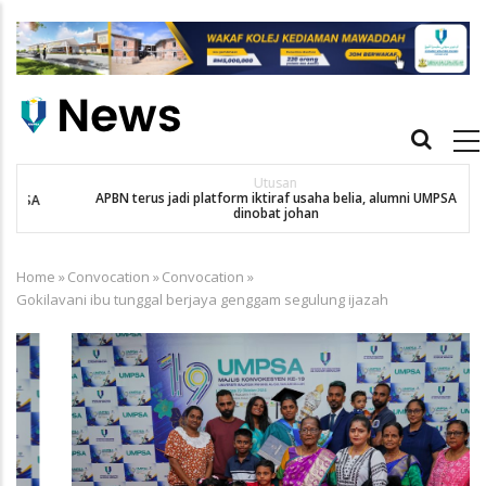
Skip
to
main
content
Main
navigation
Utusan
APBN terus jadi platform iktiraf usaha belia, alumni UMPSA
SA
dinobat johan
Home
»
Convocation
»
Convocation
»
Breadcrumb
Gokilavani ibu tunggal berjaya genggam segulung ijazah