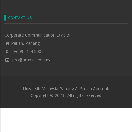
CONTACT US
Corporate Communication Division
Pekan, Pahang
(+609) 424 5000
pro@umpsa.edu.my
Universiti Malaysia Pahang Al-Sultan Abdullah
Copyright © 2023 . All rights reserved