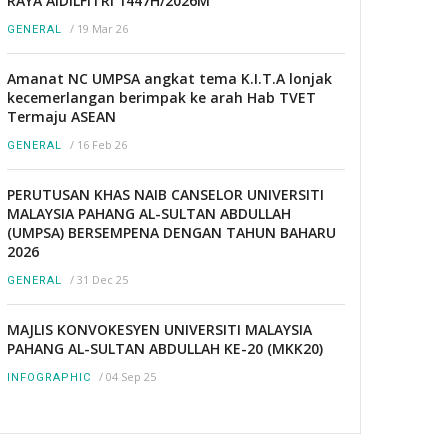
RAYA AIDILFITRI 1447H/2026M
/
19 Mar 26
GENERAL
Amanat NC UMPSA angkat tema K.I.T.A lonjak
kecemerlangan berimpak ke arah Hab TVET
Termaju ASEAN
/
16 Feb 26
GENERAL
PERUTUSAN KHAS NAIB CANSELOR UNIVERSITI
MALAYSIA PAHANG AL-SULTAN ABDULLAH
(UMPSA) BERSEMPENA DENGAN TAHUN BAHARU
2026
/
31 Dec 25
GENERAL
MAJLIS KONVOKESYEN UNIVERSITI MALAYSIA
PAHANG AL-SULTAN ABDULLAH KE-20 (MKK20)
/
04 Sep 25
INFOGRAPHIC