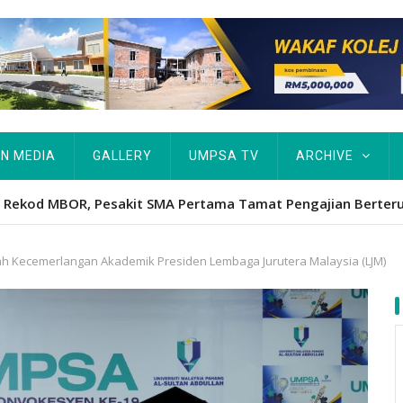
IN MEDIA
GALLERY
UMPSA TV
ARCHIVE
Hawa's academic excellence to PhD earns historic MBOR recog
ah Kecemerlangan Akademik Presiden Lembaga Jurutera Malaysia (LJM)