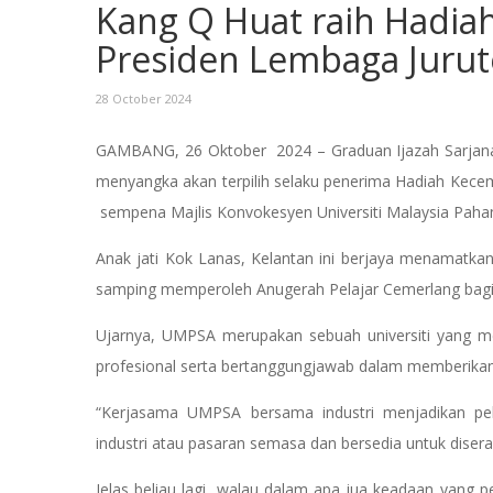
Kang Q Huat raih Hadi
Presiden Lembaga Jurute
28 October 2024
GAMBANG, 26 Oktober 2024 – Graduan Ijazah Sarjana 
menyangka akan terpilih selaku penerima Hadiah Kece
sempena Majlis Konvokesyen Universiti Malaysia Pahan
Anak jati Kok Lanas, Kelantan ini berjaya menamatkan
samping memperoleh Anugerah Pelajar Cemerlang bagi
Ujarnya, UMPSA merupakan sebuah universiti yang 
profesional serta bertanggungjawab dalam memberikan
“Kerjasama UMPSA bersama industri menjadikan pe
industri atau pasaran semasa dan bersedia untuk diser
Jelas beliau lagi, walau dalam apa jua keadaan yang pe