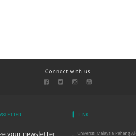
Connect with us
WSLETTER
LINK
e your newsletter
Universiti Malaysia Pahang Al