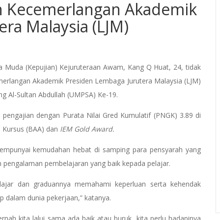
ah Kecemerlangan Akademik
ra Malaysia (LJM)
Muda (Kepujian) Kejuruteraan Awam, Kang Q Huat, 24, tidak
merlangan Akademik Presiden Lembaga Jurutera Malaysia (LJM)
g Al-Sultan Abdullah (UMPSA) Ke-19.
 pengajian dengan Purata Nilai Gred Kumulatif (PNGK) 3.89 di
 Kursus (BAA) dan
IEM Gold Award.
mempunyai kemudahan hebat di samping para pensyarah yang
 pengalaman pembelajaran yang baik kepada pelajar.
lajar dan graduannya memahami keperluan serta kehendak
ap dalam dunia pekerjaan,” katanya.
rnah kita lalui sama ada baik atau buruk, kita perlu hadapinya