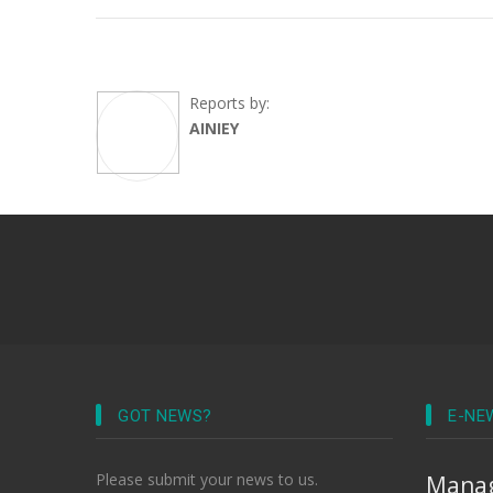
Reports by:
AINIEY
GOT NEWS?
E-NE
Please submit your news to us.
Manag