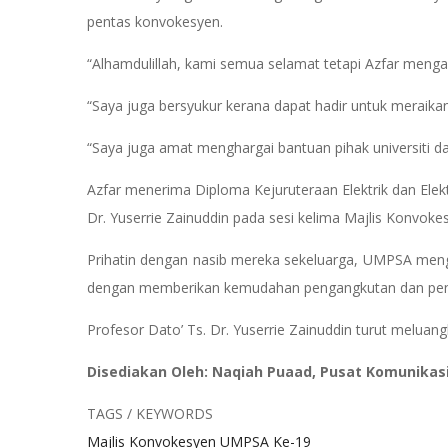
pentas konvokesyen.
“Alhamdulillah, kami semua selamat tetapi Azfar mengal
“Saya juga bersyukur kerana dapat hadir untuk meraika
“Saya juga amat menghargai bantuan pihak universiti 
Azfar menerima Diploma Kejuruteraan Elektrik dan Elek
Dr. Yuserrie Zainuddin pada sesi kelima Majlis Konvoke
Prihatin dengan nasib mereka sekeluarga, UMPSA men
dengan memberikan kemudahan pengangkutan dan pe
Profesor Dato’ Ts. Dr. Yuserrie Zainuddin turut melu
Disediakan Oleh: Naqiah Puaad, Pusat Komunikas
TAGS / KEYWORDS
Majlis Konvokesyen UMPSA Ke-19