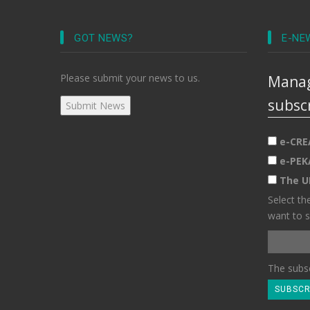
GOT NEWS?
E-NE
Please submit your news to us.
Manag
subsc
e-CRE
e-PEK
The U
Select th
want to s
The subsc