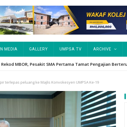
IN MEDIA
GALLERY
UMPSA TV
ARCHIVE
Hawa's academic excellence to PhD earns historic MBOR recog
r terlepas peluang ke Majlis Konvokesyen UMPSA Ke-19