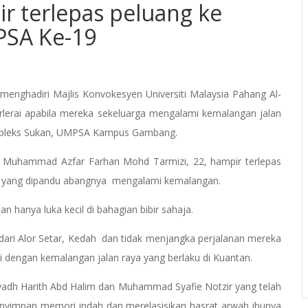
 terlepas peluang ke
PSA Ke-19
nghadiri Majlis Konvokesyen Universiti Malaysia Pahang Al-
erlerai apabila mereka sekeluarga mengalami kemalangan jalan
mpleks Sukan, UMPSA Kampus Gambang.
k, Muhammad Azfar Farhan Mohd Tarmizi, 22, hampir terlepas
an yang dipandu abangnya mengalami kemalangan.
n hanya luka kecil di bahagian bibir sahaja.
dari Alor Setar, Kedah dan tidak menjangka perjalanan mereka
ni dengan kemalangan jalan raya yang berlaku di Kuantan.
adh Harith Abd Halim dan Muhammad Syafie Notzir yang telah
impan memori indah dan merelasisikan hasrat arwah ibunya