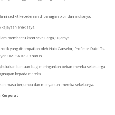
ami sedikit kecederaan di bahagian bibir dan mukanya.
n kejayaan anak saya.
dalam membantu kami sekeluarga,” ujarnya.
tronik yang disampaikan oleh Naib Canselor, Profesor Dato’ Ts.
syen UMPSA Ke-19 hari ini.
ghulurkan bantuan bagi meringankan beban mereka sekeluarga
nginapan kepada mereka.
angkan masa berjumpa dan menyantuni mereka sekeluarga.
i Korporat