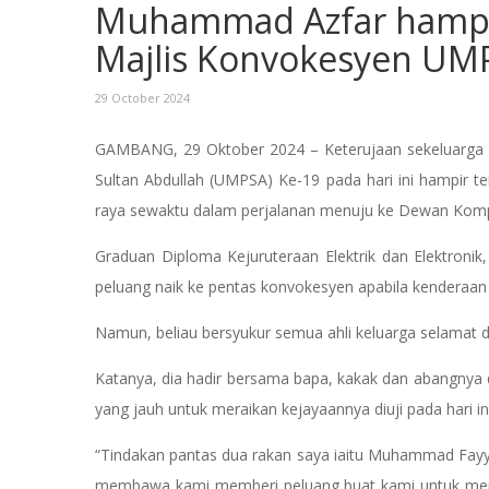
Muhammad Azfar hampir
Majlis Konvokesyen UM
29 October 2024
GAMBANG, 29 Oktober 2024 – Keterujaan sekeluarga me
Sultan Abdullah (UMPSA) Ke-19 pada hari ini hampir t
raya sewaktu dalam perjalanan menuju ke Dewan Ko
Graduan Diploma Kejuruteraan Elektrik dan Elektroni
peluang naik ke pentas konvokesyen apabila kendera
Namun, beliau bersyukur semua ahli keluarga selamat da
Katanya, dia hadir bersama bapa, kakak dan abangnya 
yang jauh untuk meraikan kejayaannya diuji pada hari i
“Tindakan pantas dua rakan saya iaitu Muhammad Fayy
membawa kami memberi peluang buat kami untuk meny