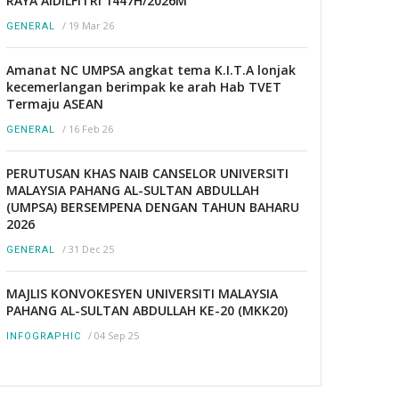
RAYA AIDILFITRI 1447H/2026M
/
19 Mar 26
GENERAL
Amanat NC UMPSA angkat tema K.I.T.A lonjak
kecemerlangan berimpak ke arah Hab TVET
Termaju ASEAN
/
16 Feb 26
GENERAL
PERUTUSAN KHAS NAIB CANSELOR UNIVERSITI
MALAYSIA PAHANG AL-SULTAN ABDULLAH
(UMPSA) BERSEMPENA DENGAN TAHUN BAHARU
2026
/
31 Dec 25
GENERAL
MAJLIS KONVOKESYEN UNIVERSITI MALAYSIA
PAHANG AL-SULTAN ABDULLAH KE-20 (MKK20)
/
04 Sep 25
INFOGRAPHIC