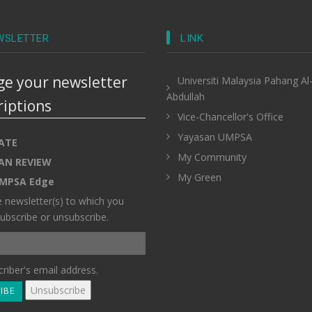
WSLETTER
LINK
e your newsletter
Universiti Malaysia Pahang Al
Abdullah
riptions
Vice-Chancellor's Office
Yayasan UMPSA
ATE
My Community
AN REVIEW
My Green
MPSA Edge
e newsletter(s) to which you
ubscribe or unsubscribe.
riber's email address.