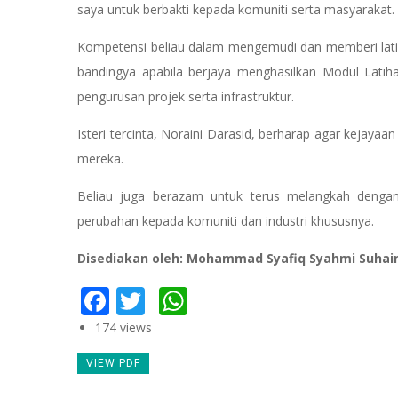
saya untuk berbakti kepada komuniti serta masyarakat.
Kompetensi beliau dalam mengemudi dan memberi latiha
bandingya apabila berjaya menghasilkan Modul Latihan
pengurusan projek serta infrastruktur.
Isteri tercinta, Noraini Darasid, berharap agar kejaya
mereka.
Beliau juga berazam untuk terus melangkah denga
perubahan kepada komuniti dan industri khususnya.
Disediakan oleh: Mohammad Syafiq Syahmi Suha
Facebook
Twitter
WhatsApp
174 views
VIEW PDF