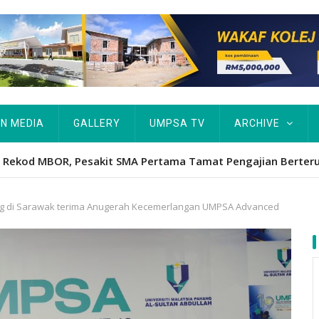
IN MEDIA
GALLERY
UMPSA TV
ARCHIVE
Hawa's academic excellence to PhD earns historic MBOR recog
g di Sarawak terima Anugerah Kecemerlangan UMPSA Advanced