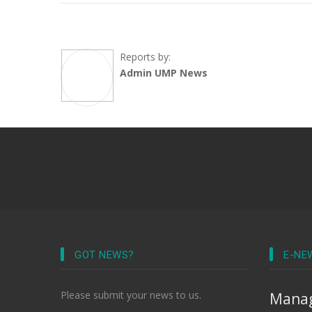
Reports by:
Admin UMP News
GOT NEWS?
E-NE
Please submit your news to us.
Manag