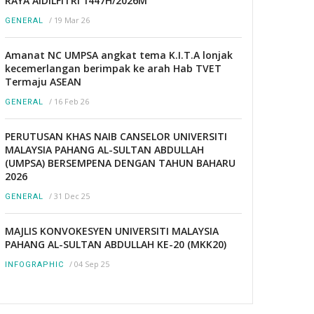
RAYA AIDILFITRI 1447H/2026M
/
19 Mar 26
GENERAL
Amanat NC UMPSA angkat tema K.I.T.A lonjak
kecemerlangan berimpak ke arah Hab TVET
Termaju ASEAN
/
16 Feb 26
GENERAL
PERUTUSAN KHAS NAIB CANSELOR UNIVERSITI
MALAYSIA PAHANG AL-SULTAN ABDULLAH
(UMPSA) BERSEMPENA DENGAN TAHUN BAHARU
2026
/
31 Dec 25
GENERAL
MAJLIS KONVOKESYEN UNIVERSITI MALAYSIA
PAHANG AL-SULTAN ABDULLAH KE-20 (MKK20)
/
04 Sep 25
INFOGRAPHIC