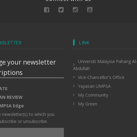
WSLETTER
LINK
e your newsletter
Universiti Malaysia Pahang Al
Abdullah
riptions
Vice-Chancellor's Office
Yayasan UMPSA
ATE
My Community
AN REVIEW
My Green
MPSA Edge
e newsletter(s) to which you
ubscribe or unsubscribe.