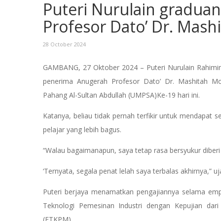
Puteri Nurulain gradua
Profesor Dato’ Dr. Mas
28 October 2024
GAMBANG, 27 Oktober 2024 – Puteri Nurulain Rahimin,
penerima Anugerah Profesor Dato’ Dr. Mashitah Mo
Pahang Al-Sultan Abdullah (UMPSA)Ke-19 hari ini.
Katanya, beliau tidak pernah terfikir untuk mendapat s
pelajar yang lebih bagus.
“Walau bagaimanapun, saya tetap rasa bersyukur diberi
‘Ternyata, segala penat lelah saya terbalas akhirnya,”
Puteri berjaya menamatkan pengajiannya selama e
Teknologi Pemesinan Industri dengan Kepujian dari
(FTKPM).