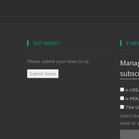
GOT NEWS?
E-NE
Please submit your news to us.
Manag
subsc
e-CRE
e-PEK
The U
Select th
want to s