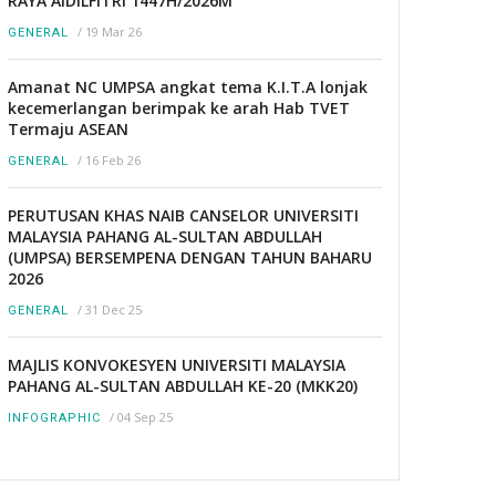
RAYA AIDILFITRI 1447H/2026M
/
19 Mar 26
GENERAL
Amanat NC UMPSA angkat tema K.I.T.A lonjak
kecemerlangan berimpak ke arah Hab TVET
Termaju ASEAN
/
16 Feb 26
GENERAL
PERUTUSAN KHAS NAIB CANSELOR UNIVERSITI
MALAYSIA PAHANG AL-SULTAN ABDULLAH
(UMPSA) BERSEMPENA DENGAN TAHUN BAHARU
2026
/
31 Dec 25
GENERAL
MAJLIS KONVOKESYEN UNIVERSITI MALAYSIA
PAHANG AL-SULTAN ABDULLAH KE-20 (MKK20)
/
04 Sep 25
INFOGRAPHIC