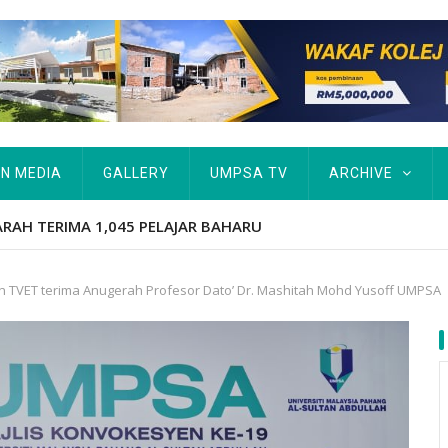
IN MEDIA
GALLERY
UMPSA TV
ARCHIVE
tut Kurang Berkemampuan Keutamaan UMPSA
an TVET terima Anugerah Profesor Dato’ Dr. Mashitah Mohd Yusoff UMPSA