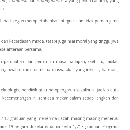
tain, Complex,
dan
Ambiguous,
era yang penuh cabaran, yang
an.
h hati, teguh mempertahankan integriti, dan tidak pernah jemu
 dan kecerdasan minda, tetapi juga nilai moral yang tinggi, jiwa
esejahteraan bersama.
n perubahan dan pemimpin masa hadapan, oleh itu, jadilah
ungjawab dalam membina masyarakat yang inklusif, harmoni,
, teknologis, pendidik atau pempengaruh sekalipun, jadilah duta
kecemerlangan ini sentiasa mekar dalam setiap langkah dan
5,115 graduan yang menerima ijazah masing-masing menerusi
ada 19 negara di seluruh dunia serta 1,717 graduan Program