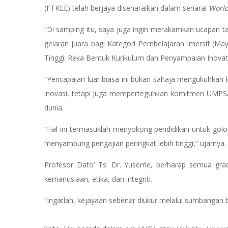
(FTKEE) telah berjaya disenaraikan dalam senarai
World
“Di samping itu, saya juga ingin merakamkan ucapan 
gelaran juara bagi Kategori Pembelajaran Imersif (M
Tinggi: Reka Bentuk Kurikulum dan Penyampaian Inovatif
“Pencapaian luar biasa ini bukan sahaja mengukuhkan k
inovasi, tetapi juga memperteguhkan komitmen UMPSA
dunia.
“Hal ini termasuklah menyokong pendidikan untuk golonga
menyambung pengajian peringkat lebih tinggi,” ujarnya.
Profesor Dato’ Ts. Dr. Yuserrie, berharap semua gra
kemanusiaan, etika, dan integriti.
“Ingatlah, kejayaan sebenar diukur melalui sumbanga