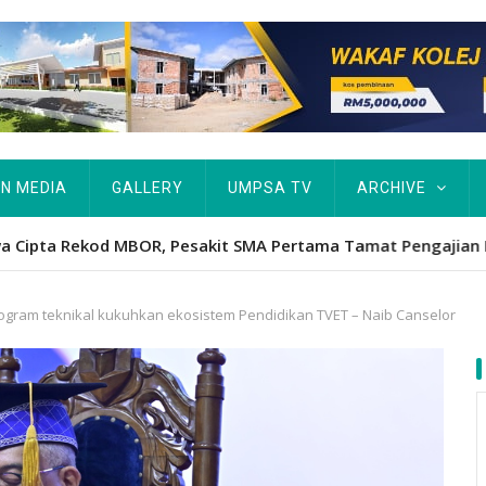
IN MEDIA
GALLERY
UMPSA TV
ARCHIVE
ta Rekod MBOR, Pesakit SMA Pertama Tamat Pengajian Berter
ram teknikal kukuhkan ekosistem Pendidikan TVET – Naib Canselor