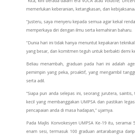
“Kita, kini berada dalam era VUCA atau
Volatile, Uncer
memerlukan keberanian, ketangkasan, dan kebijaksana
“Justeru, saya menyeru kepada semua agar kekal renda
memperkaya diri dengan ilmu serta kemahiran baharu.
“Dunia hari ini tidak hanya menuntut kepakaran teknikal
yang besar, dan komitmen teguh untuk berbakti demi k
Beliau menambah, graduan pada hari ini adalah age
pemimpin yang peka, proaktif, yang mengambil tangg
serta adil.
“Siapa pun anda selepas ini, seorang jurutera, saintis
kecil yang membanggakan UMPSA dan pastikan legasi 
pencapaian anda di masa hadapan,” ujarnya.
Pada Majlis Konvokesyen UMPSA Ke-19 itu, seramai 
enam sesi, termasuk 100 graduan antarabangsa darip