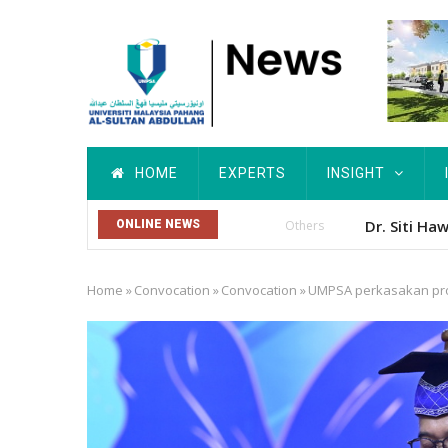
Skip
to
main
content
Main
HOME
EXPERTS
INSIGHT
navigation
Dr. Siti Hawa Cip
ONLINE NEWS
Others
Home
»
Convocation
»
Convocation
»
UMPSA perkasakan prog
Breadcrumb