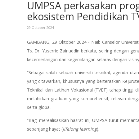
UMPSA perkasakan prog
ekosistem Pendidikan T
29 October 2024
GAMBANG, 29 Oktober 2024 - Naib Canselor Universiti
Ts. Dr. Yuserrie Zainuddin berkata, seiring dengan 
kecemerlangan dan kegemilangan selaras dengan visinya 
“Sebagai salah sebuah universiti teknikal, agenda 
yang ditawarkan, khususnya yang berteraskan Kejurut
Teknikal dan Latihan Vokasional (TVET) tahap tinggi d
melahirkan graduan yang komprehensif, relevan dengan
serta global.
“Bagi merealisasikan hasrat ini, UMPSA turut meman
sepanjang hayat (
lifelong learning
).