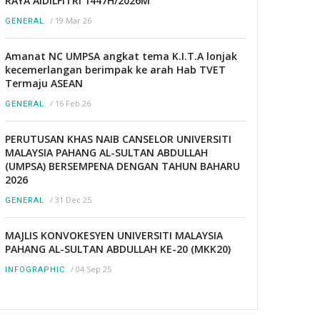
RAYA AIDILFITRI 1447H/2026M
/
19 Mar 26
GENERAL
Amanat NC UMPSA angkat tema K.I.T.A lonjak
kecemerlangan berimpak ke arah Hab TVET
Termaju ASEAN
/
16 Feb 26
GENERAL
PERUTUSAN KHAS NAIB CANSELOR UNIVERSITI
MALAYSIA PAHANG AL-SULTAN ABDULLAH
(UMPSA) BERSEMPENA DENGAN TAHUN BAHARU
2026
/
31 Dec 25
GENERAL
MAJLIS KONVOKESYEN UNIVERSITI MALAYSIA
PAHANG AL-SULTAN ABDULLAH KE-20 (MKK20)
/
04 Sep 25
INFOGRAPHIC