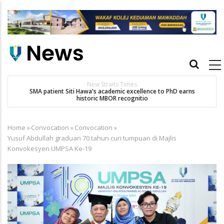
Skip
to
main
content
Main
navigation
Others
Dr. Siti Hawa Cipta Rekod MBOR, Pesakit SMA Pertama Tamat
K
Pengajian Berterusan Hingga PhD
Home
»
Convocation
»
Convocation
»
Breadcrumb
Yusuf Abdullah graduan 70 tahun curi tumpuan di Majlis
Konvokesyen UMPSA Ke-19