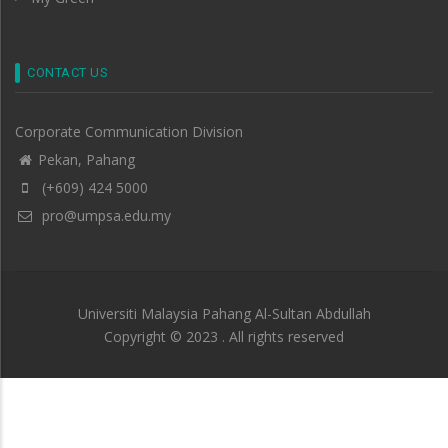
CONTACT US
Corporate Communication Division
Pekan, Pahang
(+609) 424 5000
pro@umpsa.edu.my
Universiti Malaysia Pahang Al-Sultan Abdullah
Copyright © 2023 . All rights reserved