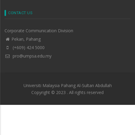
CONTACT US
Corporate Communication Division
Pekan, Pahang
(+609) 424 5000
pro@umpsa.edu.my
Universiti Malaysia Pahang Al-Sultan Abdullah
Copyright © 2023 . All rights reserved