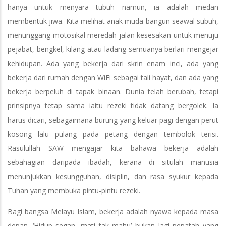
hanya untuk menyara tubuh namun, ia adalah medan
membentuk jiwa. Kita melihat anak muda bangun seawal subuh,
menunggang motosikal meredah jalan kesesakan untuk menuju
pejabat, bengkel, kilang atau ladang semuanya berlari mengejar
kehidupan. Ada yang bekerja dari skrin enam inci, ada yang
bekerja dari rumah dengan WiFi sebagai tali hayat, dan ada yang
bekerja berpeluh di tapak binaan. Dunia telah berubah, tetapi
prinsipnya tetap sama iaitu rezeki tidak datang bergolek. Ia
harus dicari, sebagaimana burung yang keluar pagi dengan perut
kosong lalu pulang pada petang dengan tembolok terisi.
Rasulullah SAW mengajar kita bahawa bekerja adalah
sebahagian daripada ibadah, kerana di situlah manusia
menunjukkan kesungguhan, disiplin, dan rasa syukur kepada
Tuhan yang membuka pintu-pintu rezeki.
Bagi bangsa Melayu Islam, bekerja adalah nyawa kepada masa
depan. ‘Hidup segan, mati tak mahu’ bukan lagi pepatah yang