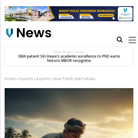
Skip
to
main
content
Main
navigation
New Straits Times
t
SMA patient Siti Hawa's academic excellence to PhD earns
historic MBOR recognitio
Home
»
Experts
»
Experts
»
Biar Peluh Jadi Pahala
Breadcrumb