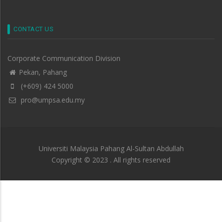
CONTACT US
Corporate Communication Division
Pekan, Pahang
(+609) 424 5000
pro@umpsa.edu.my
Universiti Malaysia Pahang Al-Sultan Abdullah
Copyright © 2023 . All rights reserved