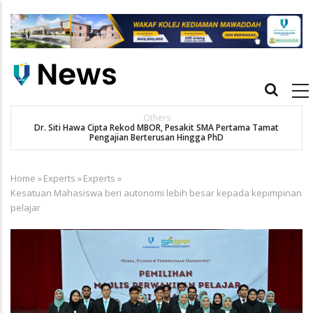
Skip
to
main
content
Main
navigation
Others
Dr. Siti Hawa Cipta Rekod MBOR, Pesakit SMA Pertama Tamat
Pengajian Berterusan Hingga PhD
Home
»
Experts
»
Experts
»
Breadcrumb
Kesatuan Mahasiswa beri autonomi lebih besar kepada kepimpinan
pelajar