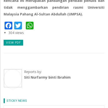
Rencana ini merupakan pandangan peribadi penulis dan
tidak menggambarkan pendirian rasmi Universiti
Malaysia Pahang Al-Sultan Abdullah (UMPSA).
Facebook
Twitter
WhatsApp
304 views
VIEW PDF
Reports by:
Siti Nurfarmy binti Ibrahim
STICKY NEWS