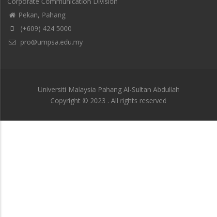
Corporate Communication Division
Pekan, Pahang
(+609) 424 5000
pro@umpsa.edu.my
Universiti Malaysia Pahang Al-Sultan Abdullah
Copyright © 2023 . All rights reserved