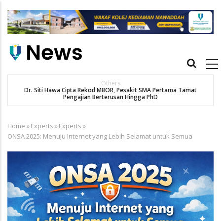
Skip
to
main
content
Main
navigation
Others
Dr. Siti Hawa Cipta Rekod MBOR, Pesakit SMA Pertama Tamat
Pengajian Berterusan Hingga PhD
Home
»
Experts
»
Experts
»
Breadcrumb
ONSA 2025: Menuju Internet yang Lebih Selamat untuk Semua