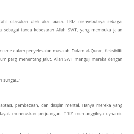
tahil dilakukan oleh akal biasa. TRIZ menyebutnya sebagai
nya sebagai tanda kebesaran Allah SWT, yang membuka jalan
amisme dalam penyelesaian masalah. Dalam al-Quran, fleksibiliti
ebelum pergi menentang Jalut, Allah SWT menguji mereka dengan
ah sungai…”
n adaptasi, pembezaan, dan disiplin mental. Hanya mereka yang
layak meneruskan perjuangan. TRIZ memanggilnya dynamic
.