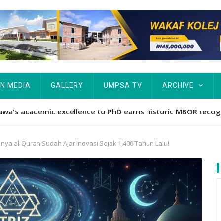
IN MEDIA
GALLERY
UMPSA TV
ARCHIVE
ta Rekod MBOR, Pesakit SMA Pertama Tamat Pengajian Berter
nya al-Quran Sudah Ajar Inovasi Sejak 1,400 Tahun Lalu!