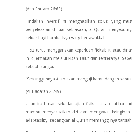
(Ash-Shu‘ara 26:63)
Tindakan inversif ini menghasilkan solusi yang mus
penyelesaian di luar kebiasaan; al-Quran menyebut
keluar bagi hamba-Nya yang bertawakkal.
TRIZ turut menggariskan keperluan fleksibiliti atau din
ini dijelmakan melalui kisah Talut dan tenteranya. S
sebuah sungai:
“Sesungguhnya Allah akan menguji kamu dengan sebu
(Al-Baqarah 2:249)
Ujian itu bukan sekadar ujian fizikal, tetapi latiha
mampu menyesuaikan diri dan mengawal keinginan 
adaptability, sedangkan al-Quran memanggilnya tarbiah