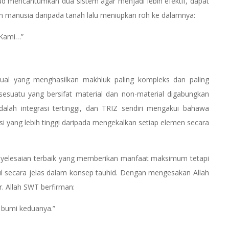
d mencantumkan dua sistem agar menjadi lebih efektif, dapat
an manusia daripada tanah lalu meniupkan roh ke dalamnya:
 Kami…”
ritual yang menghasilkan makhluk paling kompleks dan paling
sesuatu yang bersifat material dan non-material digabungkan
dalah integrasi tertinggi, dan TRIZ sendiri mengakui bahawa
i yang lebih tinggi daripada mengekalkan setiap elemen secara
penyelesaian terbaik yang memberikan manfaat maksimum tetapi
cul secara jelas dalam konsep tauhid. Dengan mengesakan Allah
r. Allah SWT berfirman:
an bumi keduanya.”