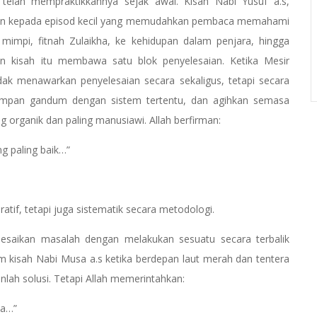
 telah mempraktikkannya sejak awal. Kisah Nabi Yusuf a.s,
ahkan kepada episod kecil yang memudahkan pembaca memahami
 mimpi, fitnah Zulaikha, ke kehidupan dalam penjara, hingga
an kisah itu membawa satu blok penyelesaian. Ketika Mesir
dak menawarkan penyelesaian secara sekaligus, tetapi secara
 simpan gandum dengan sistem tertentu, dan agihkan semasa
 organik dan paling manusiawi. Allah berfirman:
 paling baik…”
ratif, tetapi juga sistematik secara metodologi.
elesaikan masalah dengan melakukan sesuatu secara terbalik
am kisah Nabi Musa a.s ketika berdepan laut merah dan tentera
nlah solusi. Tetapi Allah memerintahkan:
 ia…”