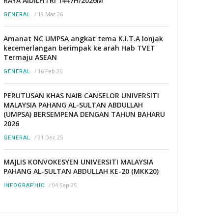
RAYA AIDILFITRI 1447H/2026M
/
19 Mar 26
GENERAL
Amanat NC UMPSA angkat tema K.I.T.A lonjak
kecemerlangan berimpak ke arah Hab TVET
Termaju ASEAN
/
16 Feb 26
GENERAL
PERUTUSAN KHAS NAIB CANSELOR UNIVERSITI
MALAYSIA PAHANG AL-SULTAN ABDULLAH
(UMPSA) BERSEMPENA DENGAN TAHUN BAHARU
2026
/
31 Dec 25
GENERAL
MAJLIS KONVOKESYEN UNIVERSITI MALAYSIA
PAHANG AL-SULTAN ABDULLAH KE-20 (MKK20)
/
04 Sep 25
INFOGRAPHIC