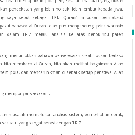
rnya telah memaparkan pola penyelesaian masalah yang bukan
n pendekatan yang lebih holistik, lebih lembut kepada jiwa,
ng saya sebut sebagai ‘TRIZ Qurani’ ini bukan bermaksud
kui bahawa al-Quran telah pun mengandungi prinsip-prinsip
n dalam TRIZ melalui analisis ke atas beribu-ribu paten
 yang menunjukkan bahawa penyelesaian kreatif bukan berlaku
bila kita membaca al-Quran, kita akan melihat bagaimana Allah
liti pola, dan mencari hikmah di sebalik setiap peristiwa. Allah
yang mempunyai wawasan”.
ian masalah memerlukan analisis sistem, pemerhatian corak,
 sesuatu yang sangat serasi dengan TRIZ.