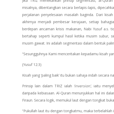
Jika TRIZ menekankan prinsip segmentasi, al-Quran
misalnya, dibentangkan secara berlapis-lapis, dipec
perjalanan penyelesaian masalah baginda. Dari kisah
akhirnya menjadi pembesar kerajaan, setiap bahagi
berdepan ancaman krisis makanan, Nabi Yusuf a.s. ti
bertahap seperti kumpul hasil ketika musim subur,
musim gawat. Ini adalah segmentasi dalam bentuk paling
“Sesungguhnya Kami menceritakan kepadamu kisah yang
(Yusuf 12:3)
Kisah yang ‘paling baik’ itu bukan sahaja indah secara na
Prinsip lain dalam TRIZ ialah
‘inversion’
, iaitu meny
daripada kebiasaan. Al-Quran menunjukkan hal ini dal
Firaun. Secara logik, memukul laut dengan tongkat buka
“Pukullah laut itu dengan tongkatmu, maka terbelahlah