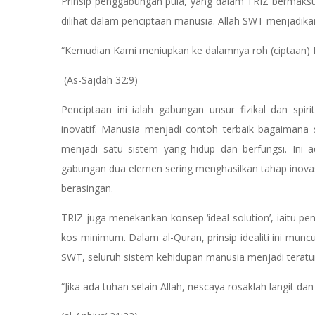
Prinsip penggabungan pula, yang dalam TRIZ bermaksu
dilihat dalam penciptaan manusia. Allah SWT menjadik
“Kemudian Kami meniupkan ke dalamnya roh (ciptaan)
(As-Sajdah 32:9)
Penciptaan ini ialah gabungan unsur fizikal dan spi
inovatif. Manusia menjadi contoh terbaik bagaimana 
menjadi satu sistem yang hidup dan berfungsi. Ini a
gabungan dua elemen sering menghasilkan tahap inovas
berasingan.
TRIZ juga menekankan konsep ‘ideal solution’, iaitu 
kos minimum. Dalam al-Quran, prinsip idealiti ini mun
SWT, seluruh sistem kehidupan manusia menjadi teratu
“Jika ada tuhan selain Allah, nescaya rosaklah langit d