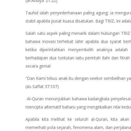
(al-Anbiya’ 21:22)
Tauhid ialah penyederhanaan paling agung; ia mengura
stabil apabila pusat kuasa disatukan. Bagi TRIZ, ini adal
Salah satu aspek paling menarik dalam hubungan TRIZ 
bahawa inovasi terhebat lahir apabila dua syarat ber
ketika diperintahkan menyembelih anaknya adalah 
berhadapan dua tuntutan iaitu perintah Ilahi dan fitr
secara genial:
“Dan Kami tebus anak itu dengan seekor sembelihan ya
(as-Saffat 37:107)
Al-Quran menunjukkan bahawa kadangkala penyelesaia
mencipta alternatif baharu yang mengekalkan nilai kedua-
Apabila kita melihat ke seluruh al-Quran, kita a
memerhati pola sejarah, fenomena alam, dan perjalanan