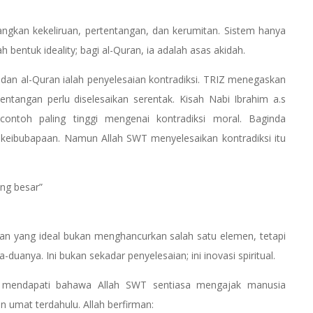
ngkan kekeliruan, pertentangan, dan kerumitan. Sistem hanya
ah bentuk ideality; bagi al-Quran, ia adalah asas akidah.
dan al-Quran ialah penyelesaian kontradiksi. TRIZ menegaskan
tentangan perlu diselesaikan serentak. Kisah Nabi Ibrahim a.s
contoh paling tinggi mengenai kontradiksi moral. Baginda
ah keibubapaan. Namun Allah SWT menyelesaikan kontradiksi itu
ng besar”
n yang ideal bukan menghancurkan salah satu elemen, tetapi
duanya. Ini bukan sekadar penyelesaian; ini inovasi spiritual.
kan mendapati bahawa Allah SWT sentiasa mengajak manusia
 umat terdahulu. Allah berfirman: