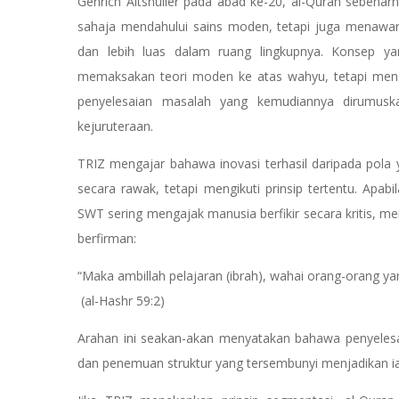
Genrich Altshuller pada abad ke-20, al-Quran sebena
sahaja mendahului sains moden, tetapi juga menawarka
dan lebih luas dalam ruang lingkupnya. Konsep ya
memaksakan teori moden ke atas wahyu, tetapi menga
penyelesaian masalah yang kemudiannya dirumuska
kejuruteraan.
TRIZ mengajar bahawa inovasi terhasil daripada pola
secara rawak, tetapi mengikuti prinsip tertentu. Apa
SWT sering mengajak manusia berfikir secara kritis, mene
berfirman:
“Maka ambillah pelajaran (ibrah), wahai orang-orang 
(al-Hashr 59:2)
Arahan ini seakan-akan menyatakan bahawa penyelesa
dan penemuan struktur yang tersembunyi menjadikan ia