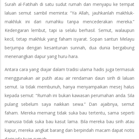
Surah al-Fatihah di satu sudut rumah dan menyapu ke tempat
laluan semut sambil meminta: “Ya Allah, jauhkanlah makhluk-
makhluk ini dari rumahku tanpa mencederakan mereka.”
Kedengaran lembut, tapi ia selalu berhasil. Semut, walaupun
kecil, tetap makhluk yang faham isyarat. Sopan santun Melayu
berjumpa dengan kesantunan sunnah, dua dunia bergabung
menenangkan dapur yang huru-hara.
Antara cara yang diajar dalam tradisi ulama hadis juga termasuk
menggunakan air putih atau air rendaman daun sirih di laluan
semut. Ia tidak membunuh, hanya menyampaikan mesej halus
kepada semut: “Rumah ini bukan kawasan perumahan anda. Sila
pulang sebelum saya naikkan sewa.” Dan ajaibnya, semut
faham. Mereka memang tidak suka bau tertentu, sama seperti
manusia tidak suka bau kasut lama. Bila mereka bau sirih atau
kapur, mereka angkat barang dan berpindah macam dapat notis
daripada tuan rumah.