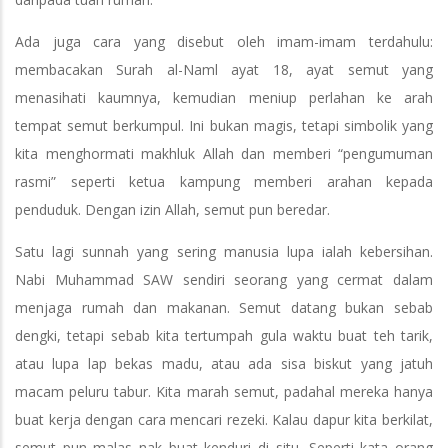
Ada juga cara yang disebut oleh imam-imam terdahulu:
membacakan Surah al-Naml ayat 18, ayat semut yang
menasihati kaumnya, kemudian meniup perlahan ke arah
tempat semut berkumpul. Ini bukan magis, tetapi simbolik yang
kita menghormati makhluk Allah dan memberi “pengumuman
rasmi” seperti ketua kampung memberi arahan kepada
penduduk. Dengan izin Allah, semut pun beredar.
Satu lagi sunnah yang sering manusia lupa ialah kebersihan.
Nabi Muhammad SAW sendiri seorang yang cermat dalam
menjaga rumah dan makanan. Semut datang bukan sebab
dengki, tetapi sebab kita tertumpah gula waktu buat teh tarik,
atau lupa lap bekas madu, atau ada sisa biskut yang jatuh
macam peluru tabur. Kita marah semut, padahal mereka hanya
buat kerja dengan cara mencari rezeki. Kalau dapur kita berkilat,
semut pun malas nak buat kenduri di situ. Seperti kata orang