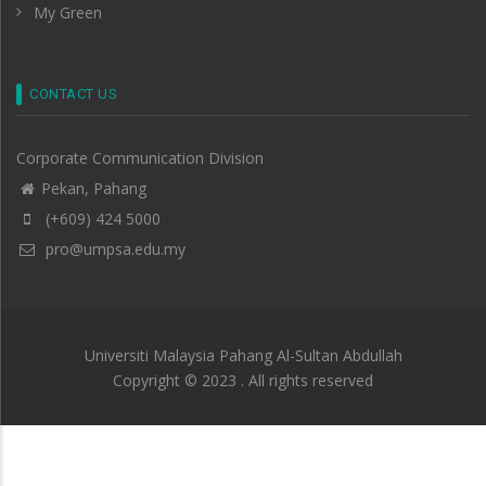
My Green
CONTACT US
Corporate Communication Division
Pekan, Pahang
(+609) 424 5000
pro@umpsa.edu.my
Universiti Malaysia Pahang Al-Sultan Abdullah
Copyright © 2023 . All rights reserved