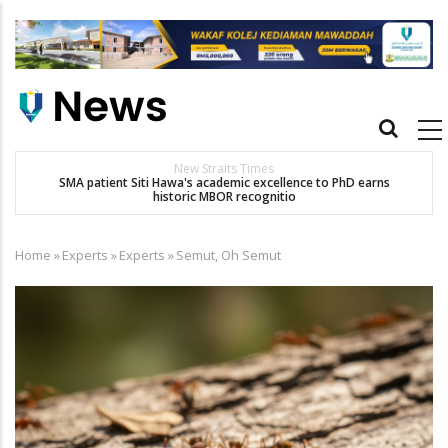
Skip
to
main
content
Main
navigation
New Straits Times
t
SMA patient Siti Hawa's academic excellence to PhD earns
K
historic MBOR recognitio
Home
»
Experts
»
Experts
»
Semut, Oh Semut
Breadcrumb