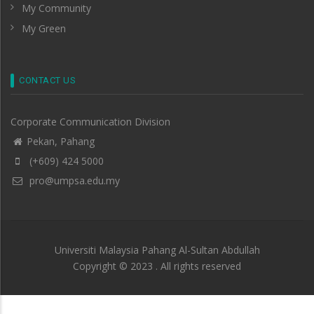
My Community
My Green
CONTACT US
Corporate Communication Division
Pekan, Pahang
(+609) 424 5000
pro@umpsa.edu.my
Universiti Malaysia Pahang Al-Sultan Abdullah
Copyright © 2023 . All rights reserved