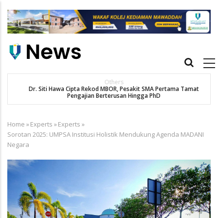
Skip
to
main
content
Main
navigation
Others
Dr. Siti Hawa Cipta Rekod MBOR, Pesakit SMA Pertama Tamat
K
Pengajian Berterusan Hingga PhD
Home
»
Experts
»
Experts
»
Breadcrumb
Sorotan 2025: UMPSA Institusi Holistik Mendukung Agenda MADANI
Negara