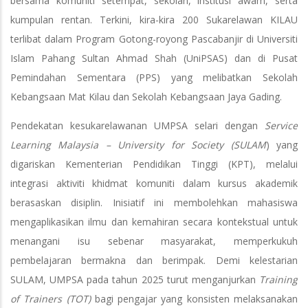
bersama komuniti setempat, sekolah, institusi awam, serta
kumpulan rentan. Terkini, kira-kira 200 Sukarelawan KILAU
terlibat dalam Program Gotong-royong Pascabanjir di Universiti
Islam Pahang Sultan Ahmad Shah (UniPSAS) dan di Pusat
Pemindahan Sementara (PPS) yang melibatkan Sekolah
Kebangsaan Mat Kilau dan Sekolah Kebangsaan Jaya Gading.
Pendekatan kesukarelawanan UMPSA selari dengan
Service
Learning Malaysia – University for Society (SULAM
) yang
digariskan Kementerian Pendidikan Tinggi (KPT), melalui
integrasi aktiviti khidmat komuniti dalam kursus akademik
berasaskan disiplin. Inisiatif ini membolehkan mahasiswa
mengaplikasikan ilmu dan kemahiran secara kontekstual untuk
menangani isu sebenar masyarakat, memperkukuh
pembelajaran bermakna dan berimpak. Demi kelestarian
SULAM, UMPSA pada tahun 2025 turut menganjurkan
Training
of Trainers (TOT)
bagi pengajar yang konsisten melaksanakan