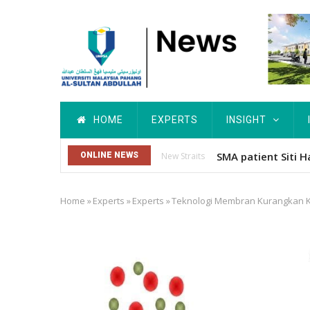
Skip
to
main
content
Main
HOME
EXPERTS
INSIGHT
navigation
Dr. Siti Hawa Cip
ONLINE NEWS
Others
Home
»
Experts
»
Experts
»
Teknologi Membran Kurangkan K
Breadcrumb