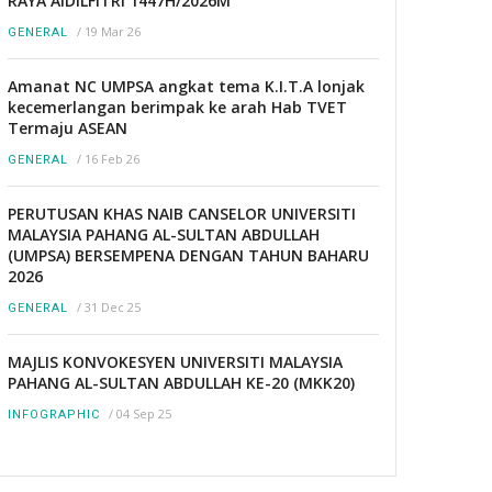
RAYA AIDILFITRI 1447H/2026M
/
19 Mar 26
GENERAL
Amanat NC UMPSA angkat tema K.I.T.A lonjak
kecemerlangan berimpak ke arah Hab TVET
Termaju ASEAN
/
16 Feb 26
GENERAL
PERUTUSAN KHAS NAIB CANSELOR UNIVERSITI
MALAYSIA PAHANG AL-SULTAN ABDULLAH
(UMPSA) BERSEMPENA DENGAN TAHUN BAHARU
2026
/
31 Dec 25
GENERAL
MAJLIS KONVOKESYEN UNIVERSITI MALAYSIA
PAHANG AL-SULTAN ABDULLAH KE-20 (MKK20)
/
04 Sep 25
INFOGRAPHIC