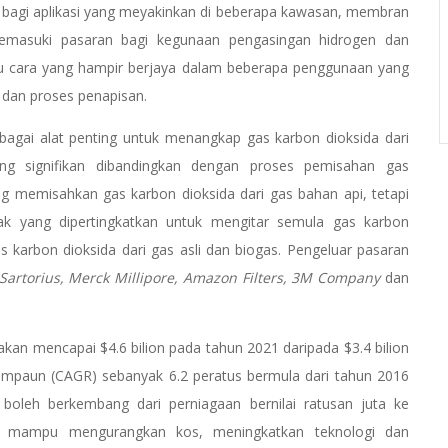
 bagi aplikasi yang meyakinkan di beberapa kawasan, membran
memasuki pasaran bagi kegunaan pengasingan hidrogen dan
atu cara yang hampir berjaya dalam beberapa penggunaan yang
dan proses penapisan.
ai alat penting untuk menangkap gas karbon dioksida dari
ng signifikan dibandingkan dengan proses pemisahan gas
ang memisahkan gas karbon dioksida dari gas bahan api, tetapi
k yang dipertingkatkan untuk mengitar semula gas karbon
s karbon dioksida dari gas asli dan biogas. Pengeluar pasaran
Sartorius, Merck Millipore, Amazon Filters, 3M Company
dan
an mencapai $4.6 bilion pada tahun 2021 daripada $3.4 bilion
mpaun (CAGR) sebanyak 6.2 peratus bermula dari tahun 2016
oleh berkembang dari perniagaan bernilai ratusan juta ke
idik mampu mengurangkan kos, meningkatkan teknologi dan