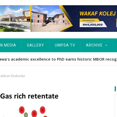
IN MEDIA
GALLERY
UMPSA TV
ARCHIVE
ta Rekod MBOR, Pesakit SMA Pertama Tamat Pengajian Berter
arbon Dioksida