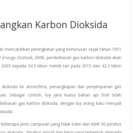
angkan Karbon Dioksida
ah mencatatkan peningkatan yang berterusan sejak tahun 1951
l Energy Outlook
, 2008, pembebasan gas karbon dioksida akan
n 2005 kepada 34.3 bilion metrik tan pada 2015 dan 42.3 bilion
 dioksida ke atmosfera, penangkapan dan penyimpanan gas
san. Sebagai contoh, loji jana kuasa bahan api fosil telah
basan gas karbon dioksida, dengan loji arang batu menjadi
oksida.
 beberapa jenis campuran yang tidak tulen dan lebih 50 peratus
on dioksida.. Struktur amorf dan liang yang terbentuk daripada