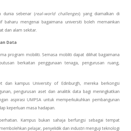
n dunia sebenar (
real-world challenges
) yang diamalkan di
tif baharu mengenai bagaimana universiti boleh memainkan
t dan alam sekitar.
an Data
ma program mobiliti. Semasa mobliti dapat dilihat bagaimana
utusan berkaitan penggunaan tenaga, pengurusan ruang,
et dan kampus University of Edinburgh, mereka berkongsi
gunan, pengurusan aset dan analitik data bagi meningkatkan
 dengan aspirasi UMPSA untuk memperkukuhkan pembangunan
dap keperluan masa hadapan.
perhatian. Kampus bukan sahaja berfungsi sebagai tempat
membolehkan pelajar, penyelidik dan industri menguji teknologi