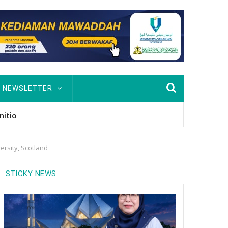
NEWSLETTER
usan Hingga PhD
ersity, Scotland
STICKY NEWS