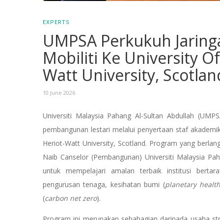
EXPERTS
UMPSA Perkukuh Jaringa
Mobiliti Ke University 
Watt University, Scotlan
10 June 2026
Universiti Malaysia Pahang Al-Sultan Abdullah (U
pembangunan lestari melalui penyertaan staf akademik
Heriot-Watt University, Scotland. Program yang berl
Naib Canselor (Pembangunan) Universiti Malaysia Pah
untuk mempelajari amalan terbaik institusi berta
pengurusan tenaga, kesihatan bumi (
planetary healt
(
carbon net zero
).
Program ini merupakan sebahagian daripada usaha s