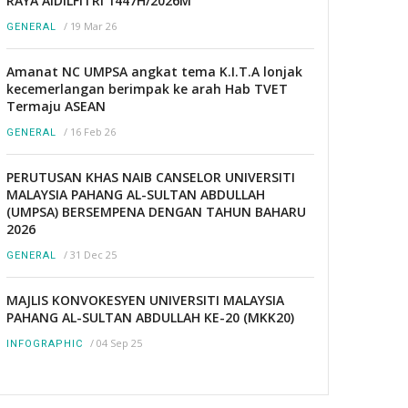
RAYA AIDILFITRI 1447H/2026M
/
19 Mar 26
GENERAL
Amanat NC UMPSA angkat tema K.I.T.A lonjak
kecemerlangan berimpak ke arah Hab TVET
Termaju ASEAN
/
16 Feb 26
GENERAL
PERUTUSAN KHAS NAIB CANSELOR UNIVERSITI
MALAYSIA PAHANG AL-SULTAN ABDULLAH
(UMPSA) BERSEMPENA DENGAN TAHUN BAHARU
2026
/
31 Dec 25
GENERAL
MAJLIS KONVOKESYEN UNIVERSITI MALAYSIA
PAHANG AL-SULTAN ABDULLAH KE-20 (MKK20)
/
04 Sep 25
INFOGRAPHIC