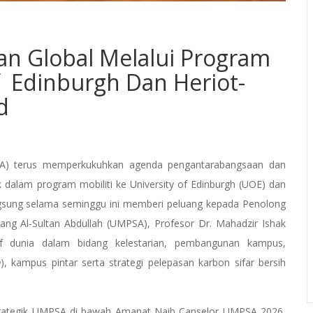
n Global Melalui Program
Of Edinburgh Dan Heriot-
d
MPSA) terus memperkukuhkan agenda pengantarabangsaan dan
 dalam program mobiliti ke University of Edinburgh (UOE) dan
angsung selama seminggu ini memberi peluang kepada Penolong
ang Al-Sultan Abdullah (UMPSA), Profesor Dr. Mahadzir Ishak
raf dunia dalam bidang kelestarian, pembangunan kampus,
h
), kampus pintar serta strategi pelepasan karbon sifar bersih
trategik UMPSA di bawah Amanat Naib Canselor UMPSA 2026,