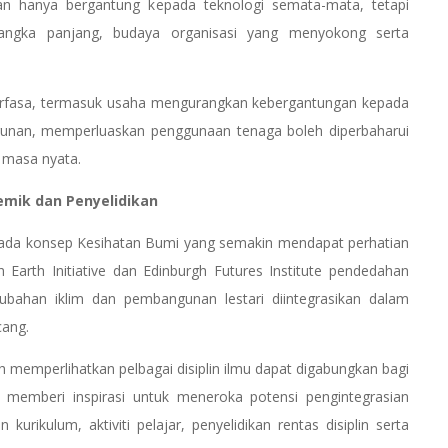
an hanya bergantung kepada teknologi semata-mata, tetapi
jangka panjang, budaya organisasi yang menyokong serta
berfasa, termasuk usaha mengurangkan kebergantungan kepada
gunan, memperluaskan penggunaan tenaga boleh diperbaharui
 masa nyata.
mik dan Penyelidikan
ada konsep Kesihatan Bumi yang semakin mendapat perhatian
h Earth Initiative dan Edinburgh Futures Institute pendedahan
ubahan iklim dan pembangunan lestari diintegrasikan dalam
cang.
h memperlihatkan pelbagai disiplin ilmu dapat digabungkan bagi
 memberi inspirasi untuk meneroka potensi pengintegrasian
ikulum, aktiviti pelajar, penyelidikan rentas disiplin serta