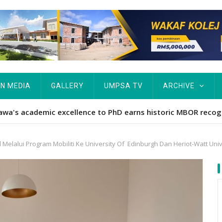
IN MEDIA
GALLERY
UMPSA TV
ARCHIVE
ta Rekod MBOR, Pesakit SMA Pertama Tamat Pengajian Berter
elalui Program Mobiliti Ke University Of Edinburgh Dan Heriot-Watt Univ