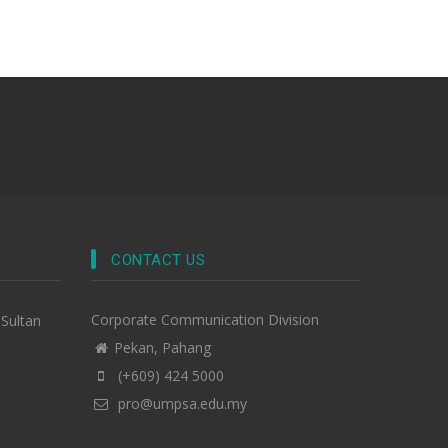
CONTACT US
Corporate Communication Division
-Sultan
Pekan, Pahang
(+609) 424 5000
pro@umpsa.edu.my