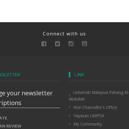
Connect with us
WSLETTER
LINK
e your newsletter
Universiti Malaysia Pahang Al
Abdullah
riptions
Vice-Chancellor's Office
Yayasan UMPSA
ATE
My Community
AN REVIEW