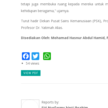
tetapi juga membuka ruang kepada mereka untuk m
kehidupan beragama,” ujarnya.
Turut hadir Dekan Pusat Sains Kemanusiaan (PSK), P
Profesor Dr. Yatimah Alias.
Disediakan Oleh: Mohamad Hasnur Abdul Hamid, 
Facebook
Twitter
WhatsApp
54 views
VIEW PDF
Reports by:
Siti Nurfarmy binti Ibrahim