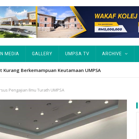
IN MEDIA
GALLERY
UMPSA TV
ARCHIVE
tut Kurang Berkemampuan Keutamaan UMPSA
Kursus Pengajian Ilmu Turath UMPSA