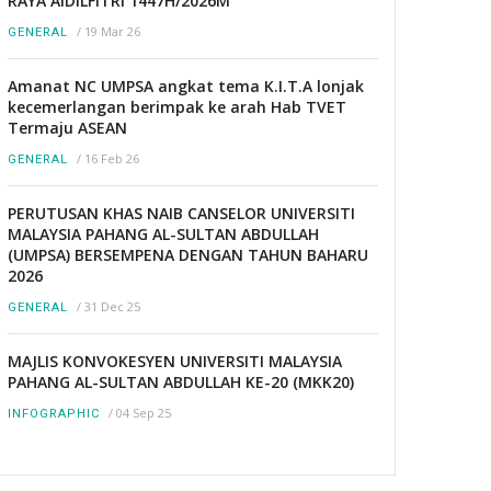
RAYA AIDILFITRI 1447H/2026M
/
19 Mar 26
GENERAL
Amanat NC UMPSA angkat tema K.I.T.A lonjak
kecemerlangan berimpak ke arah Hab TVET
Termaju ASEAN
/
16 Feb 26
GENERAL
PERUTUSAN KHAS NAIB CANSELOR UNIVERSITI
MALAYSIA PAHANG AL-SULTAN ABDULLAH
(UMPSA) BERSEMPENA DENGAN TAHUN BAHARU
2026
/
31 Dec 25
GENERAL
MAJLIS KONVOKESYEN UNIVERSITI MALAYSIA
PAHANG AL-SULTAN ABDULLAH KE-20 (MKK20)
/
04 Sep 25
INFOGRAPHIC