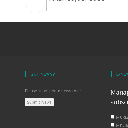
GOT NEWS?
E-NE
Please submit your news to us.
Manag
subsc
e-CRE
e-PEK