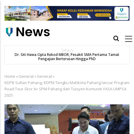
Skip
to
main
content
Main
navigation
Others
Dr. Siti Hawa Cipta Rekod MBOR, Pesakit SMA Pertama Tamat
Pengajian Berterusan Hingga PhD
Home
»
General
»
General
»
Breadcrumb
KDPB Sultan Pahang, KDPM Tengku Mahkota Pahang lancar Program
Road Tour Skor A+ SPM Pahang dan Tuisyen Komuniti YASA-UMPSA
2025