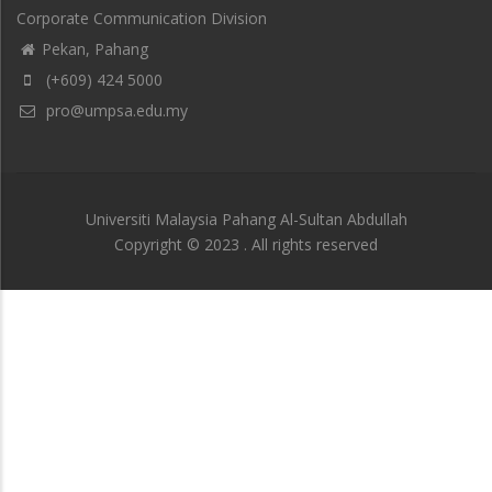
Corporate Communication Division
Pekan, Pahang
(+609) 424 5000
pro@umpsa.edu.my
Universiti Malaysia Pahang Al-Sultan Abdullah
Copyright © 2023 . All rights reserved