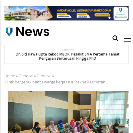
Skip
to
main
content
Main
navigation
Others
Dr. Siti Hawa Cipta Rekod MBOR, Pesakit SMA Pertama Tamat
Pengajian Berterusan Hingga PhD
Home
»
General
»
General
»
Breadcrumb
Klinik bergerak bantu warga kerja UMP cakna kesihatan