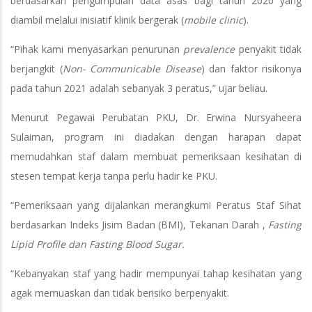
berdasarkan pengumpulan data asas bagi tahun 2020 yang
diambil melalui inisiatif klinik bergerak (
mobile clinic
).
“Pihak kami menyasarkan penurunan
prevalence
penyakit tidak
berjangkit (
Non- Communicable Disease
) dan faktor risikonya
pada tahun 2021 adalah sebanyak 3 peratus,” ujar beliau.
Menurut Pegawai Perubatan PKU, Dr. Erwina Nursyaheera
Sulaiman, program ini diadakan dengan harapan dapat
memudahkan staf dalam membuat pemeriksaan kesihatan di
stesen tempat kerja tanpa perlu hadir ke PKU.
“Pemeriksaan yang dijalankan merangkumi Peratus Staf Sihat
berdasarkan Indeks Jisim Badan (BMI), Tekanan Darah ,
Fasting
Lipid Profile dan Fasting Blood Sugar.
“Kebanyakan staf yang hadir mempunyai tahap kesihatan yang
agak memuaskan dan tidak berisiko berpenyakit.