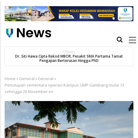
Skip
to
main
content
Main
navigation
Others
Dr. Siti Hawa Cipta Rekod MBOR, Pesakit SMA Pertama Tamat
K
Pengajian Berterusan Hingga PhD
Home
»
General
»
General
»
Breadcrumb
Penutupan sementara operasi Kampus UMP Gambang mulai 13
sehingga 26 November ini