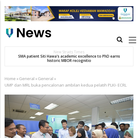
Skip
to
main
content
Main
navigation
New Straits Times
t
SMA patient Siti Hawa's academic excellence to PhD earns
historic MBOR recognitio
Home
»
General
»
General
»
Breadcrumb
UMP dan MRL buka pencalonan ambilan kedua pelatih PLKI- ECRL