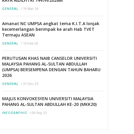
RAYA AIDILFITRI 1447H/2026M
/
19 Mar 26
GENERAL
Amanat NC UMPSA angkat tema K.I.T.A lonjak
kecemerlangan berimpak ke arah Hab TVET
Termaju ASEAN
/
16 Feb 26
GENERAL
PERUTUSAN KHAS NAIB CANSELOR UNIVERSITI
MALAYSIA PAHANG AL-SULTAN ABDULLAH
(UMPSA) BERSEMPENA DENGAN TAHUN BAHARU
2026
/
31 Dec 25
GENERAL
MAJLIS KONVOKESYEN UNIVERSITI MALAYSIA
PAHANG AL-SULTAN ABDULLAH KE-20 (MKK20)
/
04 Sep 25
INFOGRAPHIC