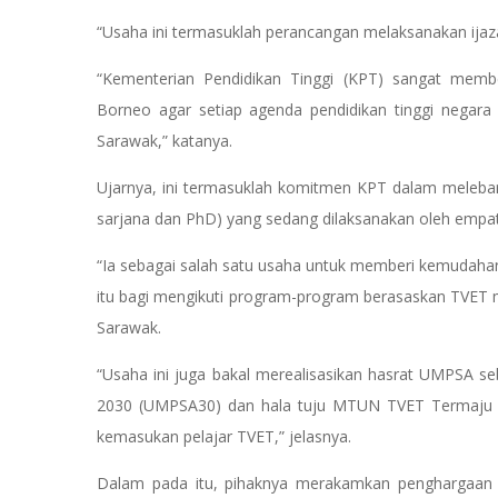
“Usaha ini termasuklah perancangan melaksanakan ijaz
“Kementerian Pendidikan Tinggi (KPT) sangat member
Borneo agar setiap agenda pendidikan tinggi negara t
Sarawak,” katanya.
Ujarnya, ini termasuklah komitmen KPT dalam melebar 
sarjana dan PhD) yang sedang dilaksanakan oleh empat
“Ia sebagai salah satu usaha untuk memberi kemudahan
itu bagi mengikuti program-program berasaskan TVET m
Sarawak.
“Usaha ini juga bakal merealisasikan hasrat UMPSA s
2030 (UMPSA30) dan hala tuju MTUN TVET Termaju 2
kemasukan pelajar TVET,” jelasnya.
Dalam pada itu, pihaknya merakamkan penghargaan