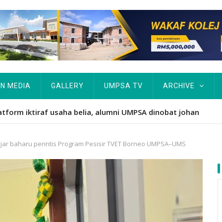
IN MEDIA
GALLERY
UMPSA TV
ARCHIVE
atform iktiraf usaha belia, alumni UMPSA dinobat johan
ajar baharu perintis Program Pesisir TVET Borneo UMPSA–UMS